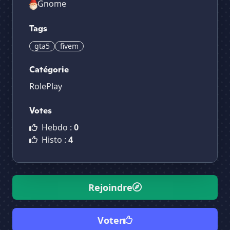
Gnome
Tags
gta5
fivem
Catégorie
RolePlay
Votes
Hebdo :
0
Histo :
4
Rejoindre
Voter