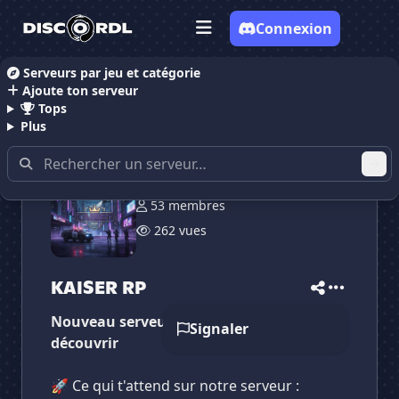
Connexion
Serveurs par jeu et catégorie
Ajoute ton serveur
Accueil
Serveurs Discord RolePlay
KAISER RP
Tops
Plus
53 membres
262 vues
✕
✕
✕
KAISER RP
✕
KAISER RP
KAISER RP
Vote pour
KAISER RP
Nouveau serveur Gta5RP a venir
Es-tu sûr de vouloir supprimer ton avis de ce
Signaler
serveur ?
découvrir
Supprimer
🚀 Ce qui t'attend sur notre serveur :