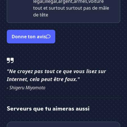
légal,illégal,argent,armes,voiture
tout et surtout surtout pas de mâle
de tête
Donne ton avis
"Ne croyez pas tout ce que vous lisez sur
Internet, cela peut être faux."
- Shigeru Miyamoto
Serveurs que tu aimeras aussi
Synastra V2 | Semi-Whitelist
RP