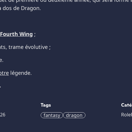
 à dos de Dragon.
Fourth Wing
;
ts, trame évolutive ;
e.
otre
légende.
.
Tags
Caté
026
Role
fantasy
dragon