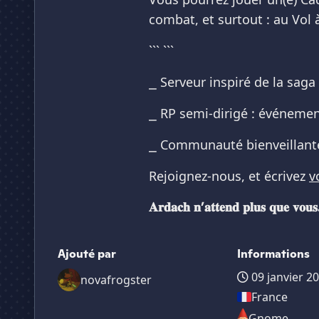
combat, et surtout : au Vol
``` ```
⎯ Serveur inspiré de la saga
⎯ RP semi-dirigé : événemen
⎯ Communauté bienveillant
Rejoignez-nous, et écrivez
v
𝐀𝐫𝐝𝐚𝐜𝐡 𝐧’𝐚𝐭𝐭𝐞𝐧𝐝 𝐩𝐥𝐮𝐬 𝐪𝐮𝐞 𝐯𝐨𝐮𝐬
Ajouté par
Informations
09 janvier 2
novafrogster
France
Gnome