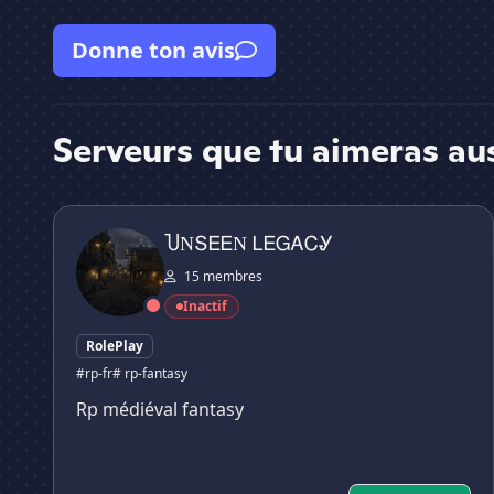
Donne ton avis
Serveurs que tu aimeras au
ႮΝՏᎬᎬΝ ᏞᎬᏀᎪᏟᎽ
ႮΝՏᎬᎬΝ ᏞᎬᏀᎪᏟᎽ
15 membres
Inactif
RolePlay
#rp-fr
# rp-fantasy
Rp médiéval fantasy