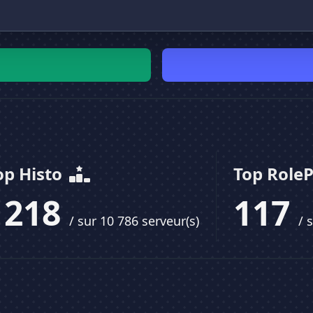
op Histo
Top Role
1218
117
/ sur 10 786 serveur(s)
/ 