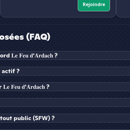
Rejoindre
osées (FAQ)
𝐅𝐞𝐮 𝐝'𝐀̀𝐫𝐝𝐚𝐜𝐡 ?
r actif ?
𝐮 𝐝'𝐀̀𝐫𝐝𝐚𝐜𝐡 ?
 est tout public (SFW) ?