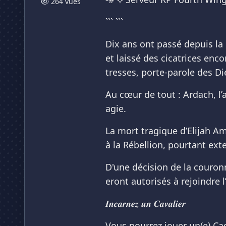
264 vues
``` ```
Dix ans ont passé depuis la 
et laissé des cicatrices en
tresses, porte-parole des D
Au cœur de tout : Ardach, l’
agie.
La mort tragique d’Elijah Am
à la Rébellion, pourtant ex
D'une décision de la couronn
eront autorisés à rejoindre l’é
𝑰𝒏𝒄𝒂𝒓𝒏𝒆𝒛 𝒖𝒏 𝑪𝒂𝒗𝒂𝒍𝒊𝒆𝒓
Vous pourrez jouer un(e) Cad