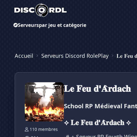
Serveurs
par jeu et catégorie
Accueil
Serveurs Discord RolePlay
𝐋𝐞 𝐅𝐞𝐮 𝐝
𝐋𝐞 𝐅𝐞𝐮 𝐝'𝐀̀𝐫𝐝𝐚𝐜𝐡
School RP Médieval Fant
⟡ 𝐋𝐞 𝐅𝐞𝐮 𝐝'𝐀̀𝐫𝐝𝐚𝐜𝐡 ⟡
110 membres
-# ⟡ Serveur RP Fourth Win