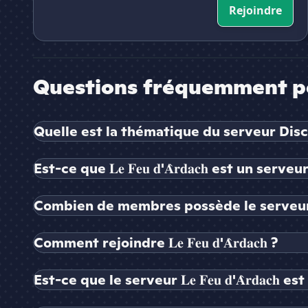
Rejoindre
Questions fréquemment p
Quelle est la thématique du serveur Discord 𝐋𝐞 
Est-ce que 𝐋𝐞 𝐅𝐞𝐮 𝐝'𝐀̀𝐫𝐝𝐚𝐜𝐡 est un serveu
Combien de membres possède le serveur 𝐋𝐞 𝐅𝐞
Comment rejoindre 𝐋𝐞 𝐅𝐞𝐮 𝐝'𝐀̀𝐫𝐝𝐚𝐜𝐡 ?
Est-ce que le serveur 𝐋𝐞 𝐅𝐞𝐮 𝐝'𝐀̀𝐫𝐝𝐚𝐜𝐡