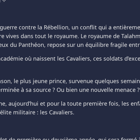
guerre contre la Rébellion, un conflit qui a entièrem
core vives dans tout le royaume. Le royaume de Talah
ieux du Panthéon, repose sur un équilibre fragile ent
académie où naissent les Cavaliers, ces soldats d’exc
son, le plus jeune prince, survenue quelques semaine
terminée à sa source ? Ou bien une nouvelle menace ?
e, aujourd’hui et pour la toute première fois, les enf
lite militaire : les Cavaliers.
et de première ou deuxième année, qui sera formé à l'