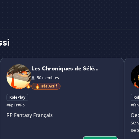
ssi
Les Chroniques de Sélénor [RP FR]
Oedo 
Les Chroniques de Sélé...
50 membres
🔥
🔥
Très Actif
RolePlay
Ro
#Rp Fr
#Rp
#fan
RP Fantasy Français
Oed
se 
se 