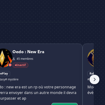
: New Era
『Énigma RP
Oedo : New Era
45 membres
Inactif
lePlay
RolePlay
tasy
# mystère
#fantaisie
# f
o : new era est un rp où votre personnage
Modifier 
verra envoyer dans un autre monde il devra
évènemen
surpasser et ap