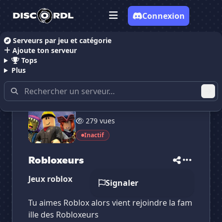
Connexion
Serveurs par jeu et catégorie
Ajoute ton serveur
Accueil
Serveurs Discord Gaming
Serveurs Discor
Tops
Plus
9 membres
279 vues
✕
✕
✕
✕
Robloxeurs
Robloxeurs
Inactif
Vote pour
Robloxeurs
Es-tu sûr de vouloir supprimer ton avis de ce
Robloxeurs
serveur ?
Jeux roblox
Supprimer
Signaler
Tu aimes Roblox alors vient rejoindre la fam
ille des Robloxeurs