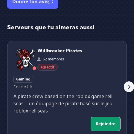
Donne ton avis
Serveurs que tu aimeras aussi
Willbreaker Pirates
Bl
Willbreaker Pirates
62 membres
Inactif
Gaming
#roblox
# fr
A pirate crew based on the roblox game rell
seas | un équipage de pirate basé sur le jeu
roblox rell seas
Rejoindre