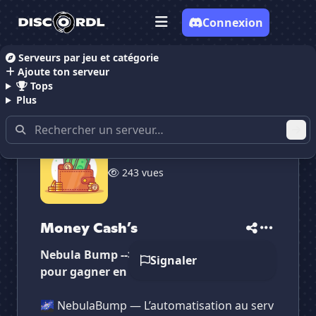
Connexion
Serveurs par jeu et catégorie
Ajoute ton serveur
Accueil
Serveurs Discord Inclassable
Money Cash’
Tops
Plus
243 vues
✕
✕
✕
✕
Money Cash’s
Money Cash’s
Vote pour
Money Cash’s
Es-tu sûr de vouloir supprimer ton avis de ce
Money Cash’s
serveur ?
Nebula Bump --> Bot interpub de bump
Signaler
Supprimer
pour gagner en visibilité !
🌌 NebulaBump — L’automatisation au serv