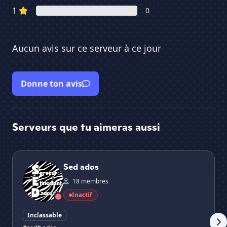
1
0
Aucun avis sur ce serveur à ce jour
Donne ton avis
Serveurs que tu aimeras aussi
Sed ados
Go
Sed ados
18 membres
Inactif
Inclassable