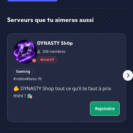
Serveurs que tu aimeras aussi
DYNASTY Sh0p
Wi
DYNASTY Sh0p
208 membres
Inactif
Gaming
#roblox
#basic-fit
🫵 DYNASTY Shop tout ce qu’il te faut à prix
mini ! 🛍️
Rejoindre