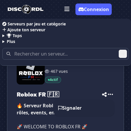
Connexion
Serveurs par jeu et catégorie
Ajoute ton serveur
Accueil
Serveurs Discord Gaming
Serveurs Discor
Tops
Plus
209 membres
467 vues
✕
✕
✕
✕
Roblox FR 🇫🇷
Roblox FR 🇫🇷
Actif
Vote pour
Roblox FR 🇫🇷
Es-tu sûr de vouloir supprimer ton avis de ce
Roblox FR 🇫🇷
serveur ?
🔥 Serveur Roblox FR compétitif : duels,
Supprimer
Signaler
rôles, events, entraide & jeux populaires.
🚀 WELCOME TO ROBLOX FR 🚀