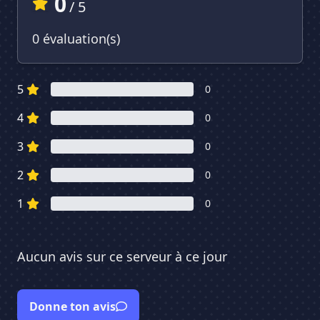
0
/ 5
0 évaluation(s)
5
0
4
0
3
0
2
0
1
0
Aucun avis sur ce serveur à ce jour
Donne ton avis