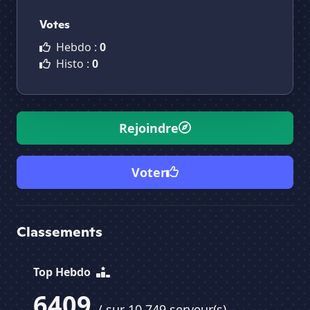
Votes
Hebdo :
0
Histo :
0
Rejoindre
Voter
Classements
Top Hebdo
6409
/ sur 10 749 serveur(s)