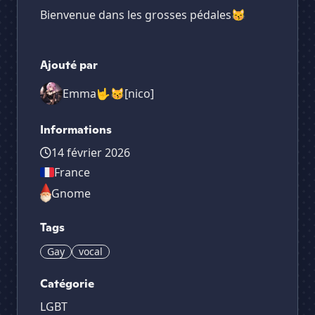
Bienvenue dans les grosses pédales😽
Ajouté par
Emma🤟😽[nico]
Informations
14 février 2026
France
Gnome
Tags
Gay
vocal
Catégorie
LGBT