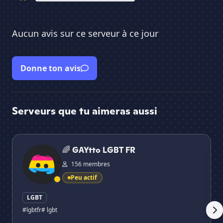
Aucun avis sur ce serveur à ce jour
Donne ton avis
Serveurs que tu aimeras aussi
🌈 GAYtto LGBT FR
L'O
🌈 GAYtto LGBT FR
156 membres
Peu actif
LGBT
#lgbtfr
# lgbt