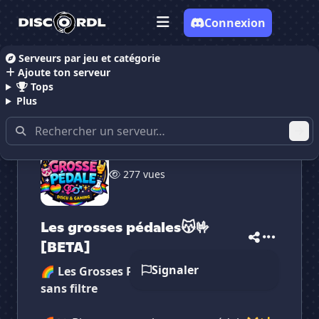
Connexion
Serveurs par jeu et catégorie
Ajoute ton serveur
Accueil
Serveurs Discord LGBT
Les grosses pédal
Tops
Plus
277 vues
✕
✕
✕
✕
Les grosses pédales😽🤟
Les grosses pédal...
Les grosses péd...
Vote pour
Les grosses pédal...
[BETA]
Es-tu sûr de vouloir supprimer ton avis de ce
serveur ?
Signaler
🌈 Les Grosses Pédales – Gaming LGBT+
sans filtre
Supprimer