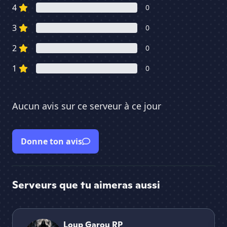
4
0
3
0
2
0
1
0
Aucun avis sur ce serveur à ce jour
Donne ton avis
Serveurs que tu aimeras aussi
Loup Garou RP
Eth
Loup Garou RP