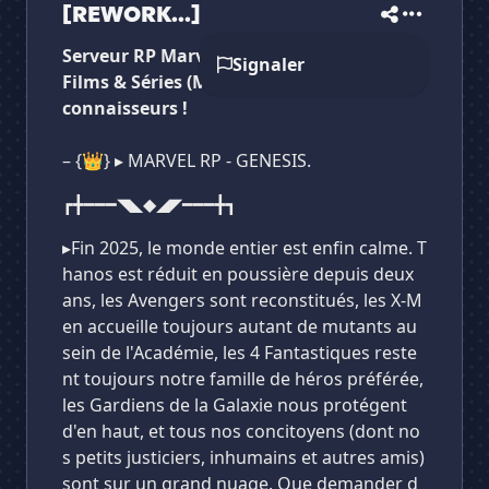
[REWORK...]
Serveur RP Marvel accueillant fan des
Signaler
Films & Séries (MCU), Comics, et non-
connaisseurs !
– {👑} ▸ MARVEL RP - GENESIS.
┏╋━━━◥◣◆◢◤━━━╋┓
▸Fin 2025, le monde entier est enfin calme. T
hanos est réduit en poussière depuis deux
ans, les Avengers sont reconstitués, les X-M
en accueille toujours autant de mutants au
sein de l'Académie, les 4 Fantastiques reste
nt toujours notre famille de héros préférée,
les Gardiens de la Galaxie nous protégent
d'en haut, et tous nos concitoyens (dont no
s petits justiciers, inhumains et autres amis)
sont sur un grand nuage. Que demander d