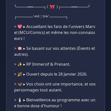
╰────══────╮☾🎀☽╭────══────╯
╭──────༺♡༻──────╮
> 💖 ▸ Accueillant les fans de l'univers Marv
el (MCU/Comics) et même les non-connaiss
eurs !
> 🪷 ▸ Se basant sur vos attentes (Évents et
autres).
> ✨ ▸ RP Immersif & Prenant.
> 🎉 ▸ Ouvert depuis le 28 Janvier 2026.
> 🦋 ▸ Vos choix ont une importance, et vos
personnages tout autant.
> 🕯️ ▸ Bienveillence au programme avec un
e bonne dose d'humour !