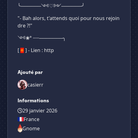
╰──────༺♡༻──────╯
"- Bah alors, t'attends quoi pour nous rejoin
dre ?!"
༺❀° ┄┄───────╮
[🧧] - Lien : http
Ajouté par
casierr
Informations
29 janvier 2026
France
Gnome