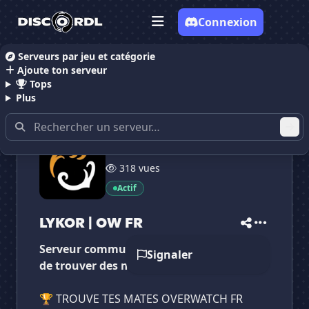
Connexion
Serveurs par jeu et catégorie
Ajoute ton serveur
Accueil
Serveurs Discord Gaming
Serveurs Disco
Tops
Plus
473 membres
318 vues
✕
✕
✕
Actif
✕
LYKOR | OW FR
LYKOR | OW FR
Vote pour
LYKOR | OW FR
Es-tu sûr de vouloir supprimer ton avis de ce
LYKOR | OW FR
serveur ?
Serveur communautaire Overwatch afin
Signaler
Supprimer
de trouver des mates acitfs !
🏆 TROUVE TES MATES OVERWATCH FR