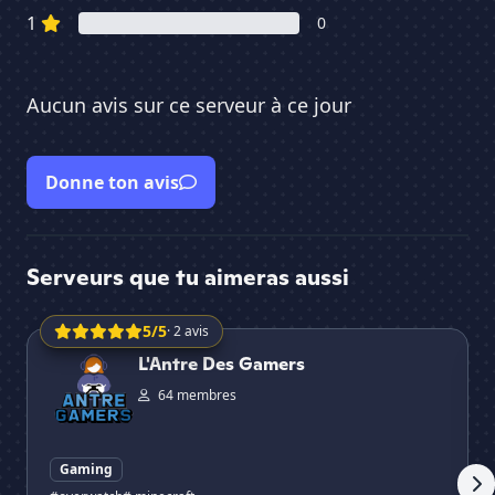
1
0
Aucun avis sur ce serveur à ce jour
Donne ton avis
Serveurs que tu aimeras aussi
5/5
· 2 avis
L'Antre Des Gamers
🌸|
L'Antre Des Gamers
64 membres
Gaming