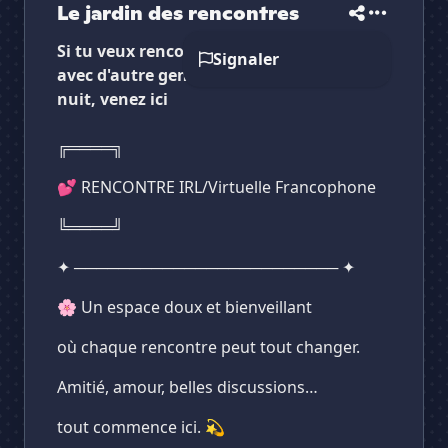
Le jardin des rencontres
Si tu veux rencontré ta moitié en parlant
Signaler
avec d'autre gens en journée ou en pleine
nuit, venez ici
╔════╗
💕 RENCONTRE IRL/Virtuelle Francophone
╚════╝
✦ ──────────────────────── ✦
🌸 Un espace doux et bienveillant
où chaque rencontre peut tout changer.
Amitié, amour, belles discussions…
tout commence ici. 💫