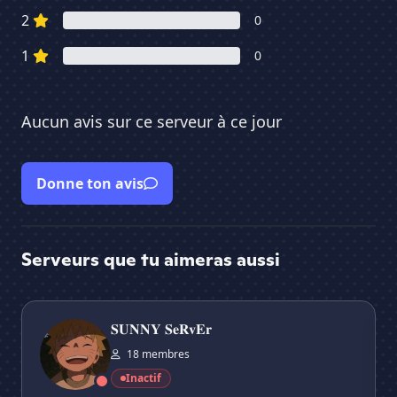
2
0
1
0
Aucun avis sur ce serveur à ce jour
Donne ton avis
Serveurs que tu aimeras aussi
𝐒𝐔𝐍𝐍𝐘 𝐒𝐞𝐑𝐯𝐄𝐫
Mι
𝐒𝐔𝐍𝐍𝐘 𝐒𝐞𝐑𝐯𝐄𝐫
18 membres
Inactif