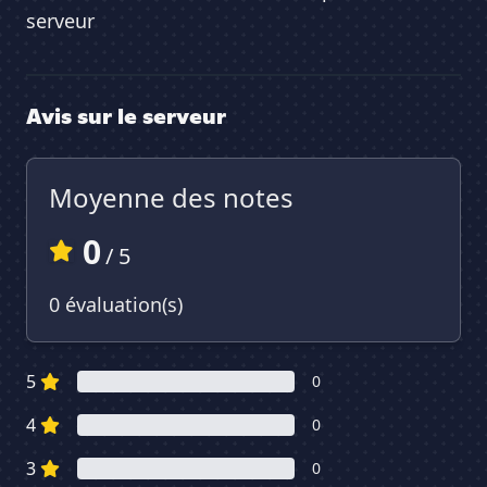
serveur
Avis sur le serveur
Moyenne des notes
0
/ 5
0 évaluation(s)
5
0
4
0
3
0