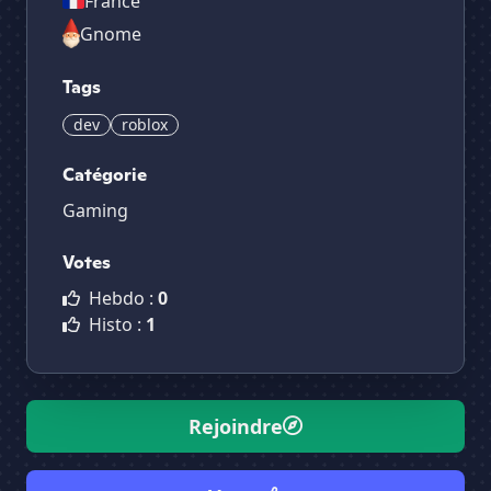
France
Gnome
Tags
dev
roblox
Catégorie
Gaming
Votes
Hebdo :
0
Histo :
1
Rejoindre