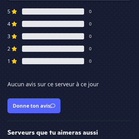
5
0
4
0
3
0
2
0
1
0
Aucun avis sur ce serveur à ce jour
Donne ton avis
Serveurs que tu aimeras aussi