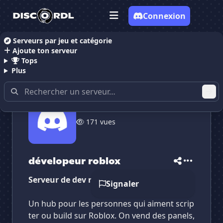
Connexion
Serveurs par jeu et catégorie
Ajoute ton serveur
Accueil
Serveurs Discord Gaming
Serveurs Discor
Tops
Plus
✕
✕
✕
171 vues
✕
dévelopeur roblox
dévelopeur roblox
Vote pour
dévelopeur roblox
Es-tu sûr de vouloir supprimer ton avis de ce
serveur ?
dévelopeur roblox
Supprimer
Serveur de dev roblox
Signaler
Un hub pour les personnes qui aiment scrip
ter ou build sur Roblox. On vend des panels,