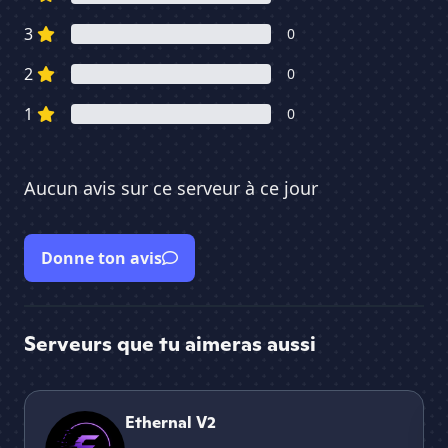
3
0
2
0
1
0
Aucun avis sur ce serveur à ce jour
Donne ton avis
Serveurs que tu aimeras aussi
Ethernal V2
The
Ethernal V2