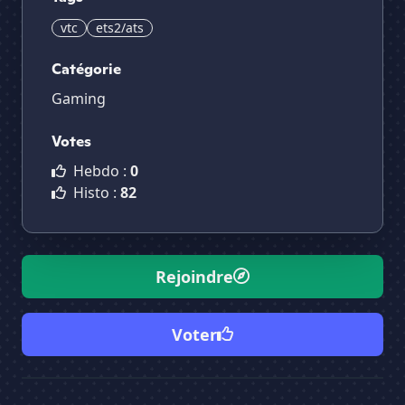
vtc
ets2/ats
Catégorie
Gaming
Votes
Hebdo :
0
Histo :
82
Rejoindre
Voter