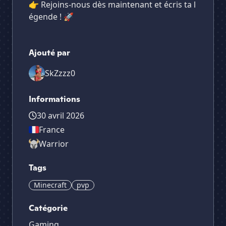
👉 Rejoins-nous dès maintenant et écris ta l
égende ! 🚀
Ajouté par
SkZzzz0
Informations
30 avril 2026
France
Warrior
Tags
Minecraft
pvp
Catégorie
Gaming