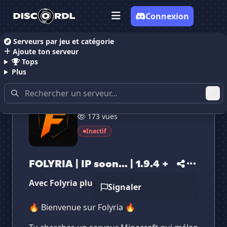
Connexion
Serveurs par jeu et catégorie
Ajoute ton serveur
Accueil
Serveurs Discord Gaming
Serveurs Discor
Tops
Plus
173 vues
Inactif
✕
✕
✕
✕
FOLYRIA | IP soon...
FOLYRIA | IP so...
Vote pour
FOLYRIA | IP soon...
Es-tu sûr de vouloir supprimer ton avis de ce
FOLYRIA | IP soon... | 1.9.4 +
serveur ?
Avec Folyria plus loin dans tes folies
Signaler
Supprimer
🔥 Bienvenue sur Folyria 🔥