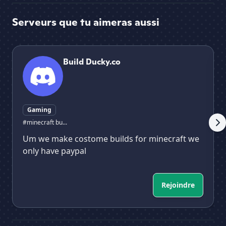
Serveurs que tu aimeras aussi
Build Ducky.co
⛏ 
Build Ducky.co
Gaming
#minecraft bu...
Um we make costome builds for minecraft we
only have paypal
Rejoindre