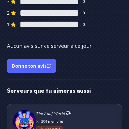
3
0
2
0
1
0
Aucun avis sur ce serveur à ce jour
Donne ton avis
Serveurs que tu aimeras aussi
𝑇ℎ𝑒 𝐹𝑛𝑎𝑓 𝑊𝑜𝑟𝑙𝑑 🧸
NY
𝑇ℎ𝑒 𝐹𝑛𝑎𝑓 𝑊𝑜𝑟𝑙𝑑 🧸
204 membres