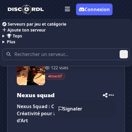
Connexion
Serveurs par jeu et catégorie
Ajoute ton serveur
Accueil
Serveurs Discord Gaming
Nexus squad
Tops
Plus
122 vues
✕
✕
✕
Inactif
✕
Nexus squad
Nexus squad
Vote pour
Nexus squad
Es-tu sûr de vouloir supprimer ton avis de ce
Nexus squad
serveur ?
Nexus Squad : Communauté Gaming et
Signaler
Supprimer
Créativité pour Passionnés de Jeux et
d'Art