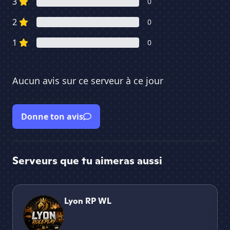
3
0
2
0
1
0
Aucun avis sur ce serveur à ce jour
Donne ton avis
Serveurs que tu aimeras aussi
Lyon RP WL
Rp 
Lyon RP WL