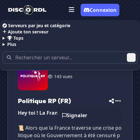
Connexion
Serveurs par jeu et catégorie
Ajoute ton serveur
Accueil
Serveurs Discord RolePlay
Politique RP (FR
Tops
Plus
143 vues
✕
✕
✕
✕
Politique RP (FR)
Politique RP (FR)
Vote pour
Politique RP (FR)
Es-tu sûr de vouloir supprimer ton avis de ce
Politique RP (FR)
serveur ?
Hey toi ! La France à besoin de toi !
Signaler
Supprimer
📜 Alors que la France traverse une crise po
litique où le Gouvernement à été censuré p