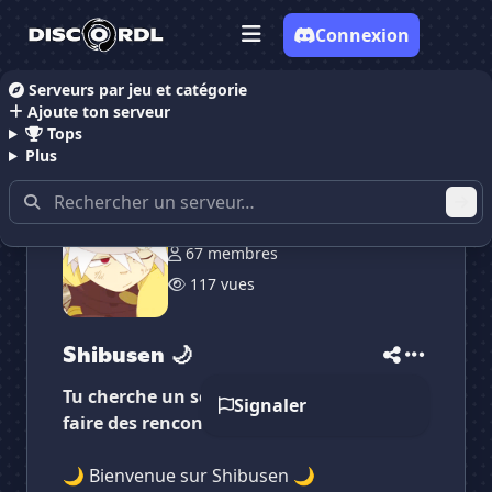
Connexion
Serveurs par jeu et catégorie
Ajoute ton serveur
Accueil
Serveurs Discord Discussion
Shibusen 🌙
Tops
Plus
67 membres
117 vues
✕
✕
✕
✕
Shibusen 🌙
Shibusen 🌙
Vote pour
Shibusen 🌙
Es-tu sûr de vouloir supprimer ton avis de ce
Shibusen 🌙
serveur ?
Tu cherche un serveur chill pour jouer ou
Signaler
Supprimer
faire des rencontres ? alors on t'attends
🌙 Bienvenue sur Shibusen 🌙