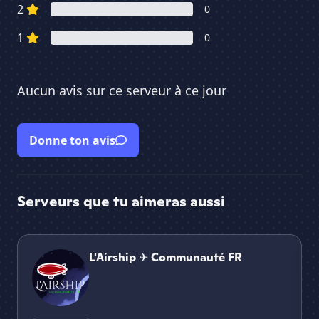
2
0
1
0
Aucun avis sur ce serveur à ce jour
Donne ton avis
Serveurs que tu aimeras aussi
L'Airship ✈ Communauté FR
🍃𝕵
L'Airship ✈ Communauté FR