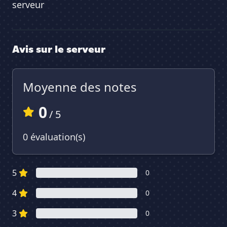
serveur
Avis sur le serveur
Moyenne des notes
0
/ 5
0 évaluation(s)
5
0
4
0
3
0