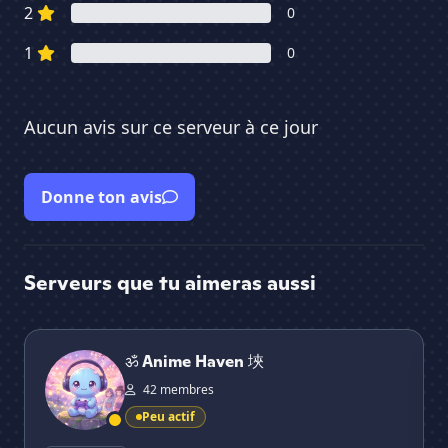
2
0
1
0
Aucun avis sur ce serveur à ce jour
Donne ton avis
Serveurs que tu aimeras aussi
ॐ Anime Haven 埉
Ｑ꒒
ॐ Anime Haven 埉
42 membres
Peu actif