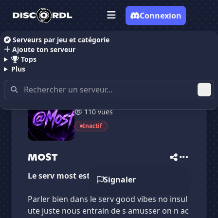
Connexion
Serveurs par jeu et catégorie
Ajoute ton serveur
Accueil
Serveurs Discord Discussion
Serveurs Dis
Tops
Plus
110 vues
✕
✕
✕
✕
MOST
MOST
Inactif
Vote pour
MOST
Es-tu sûr de vouloir supprimer ton avis de ce
serveur ?
MOST
Supprimer
Le serv most est faits pour toi
Signaler
Parler bien dans le serv good vibes no insul
ute juste nous entrain de s amusser on n ac