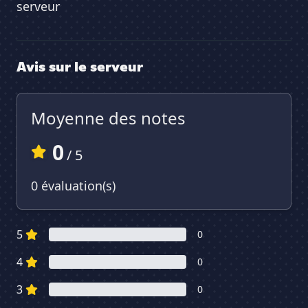
serveur
Avis sur le serveur
Moyenne des notes
0
/ 5
0 évaluation(s)
5
0
4
0
3
0