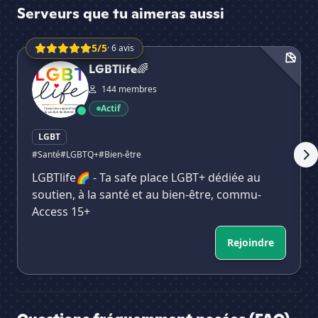
Serveurs que tu aimeras aussi
5/5
· 6 avis
LGBTlife🌈
🌈
LGBTlife🌈
144 membres
Actif
LGBT
#Santé
#LGBTQ+
#Bien-être
LGBTlife🌈 - Ta safe place LGBT+ dédiée au
soutien, à la santé et au bien-être, commu-
Access 15+
Rejoindre