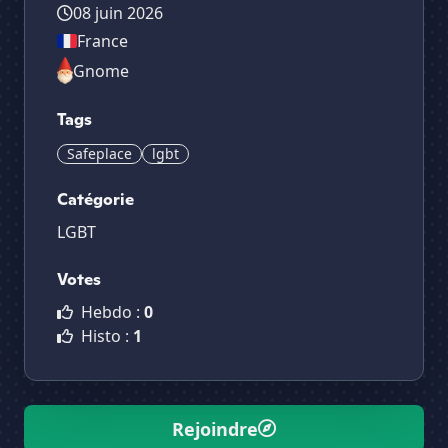
08 juin 2026
France
Gnome
Tags
Safeplace
lgbt
Catégorie
LGBT
Votes
Hebdo :
0
Histo :
1
Rejoindre