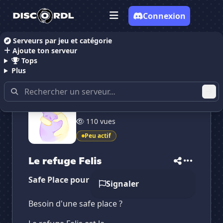
Connexion
Serveurs par jeu et catégorie
Ajoute ton serveur
Accueil
Serveurs Discord LGBT
Le refuge Felis
Tops
Plus
25 membres
110 vues
✕
✕
✕
✕
Le refuge Felis
Le refuge Felis
Peu actif
Vote pour
Le refuge Felis
Es-tu sûr de vouloir supprimer ton avis de ce
serveur ?
Le refuge Felis
Safe Place pour tout le monde !
Supprimer
Signaler
Besoin d'une safe place ?