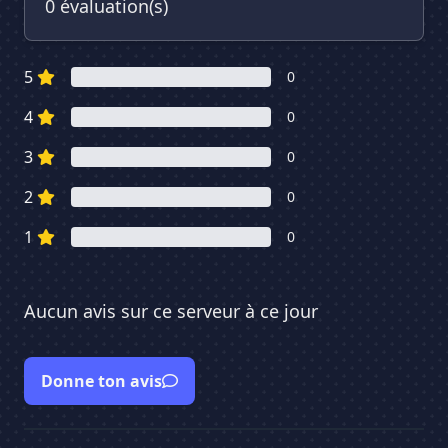
0 évaluation(s)
5
0
4
0
3
0
2
0
1
0
Aucun avis sur ce serveur à ce jour
Donne ton avis