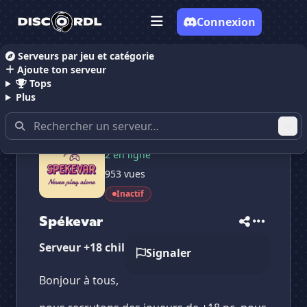
Connexion
Serveurs par jeu et catégorie
Ajoute ton serveur
Accueil
Serveurs Discord Gaming
Spékevar
Tops
Plus
20 membres
2 en ligne
✕
✕
✕
953 vues
✕
Spékevar
Spékevar
Vote pour
Spékevar
Inactif
Es-tu sûr de vouloir supprimer ton avis de ce
serveur ?
Spékevar
Serveur +18 chill pour gaming
Supprimer
Signaler
Bonjour à tous,