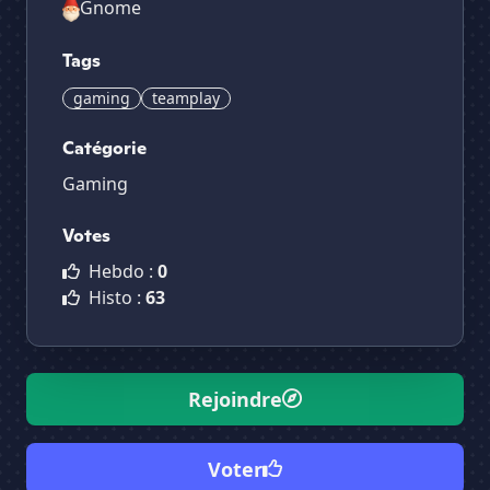
Gnome
Tags
gaming
teamplay
Catégorie
Gaming
Votes
Hebdo :
0
Histo :
63
Rejoindre
Voter