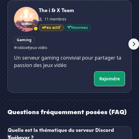
The i & X Team
Le 
The i & X Team
11 membres
Peu actif
Nouveau
Gaming
#roblox
#jeux vidéo
Un serveur gaming convivial pour partager ta
passion des jeux vidéo
Rejoindre
Questions fréquemment posées (FAQ)
Quelle est la thématique du serveur Discord
Spékevar ?