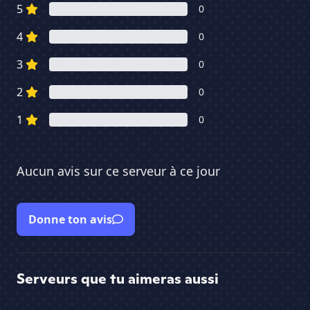
5
0
4
0
3
0
2
0
1
0
Aucun avis sur ce serveur à ce jour
Donne ton avis
Serveurs que tu aimeras aussi