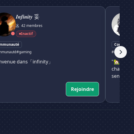
𝒕𝒚 妥
🏡✨ Le Ref
𝑰𝒏𝒇𝒊𝒏𝒊𝒕𝒚 妥
42 membres
Inactif
mmunauté
Communau
mmunauté
#gaming
#chill
# gami
nvenue dans「infinity」
"🏡✨le r
chaleureu
sentir che
Rejoindre