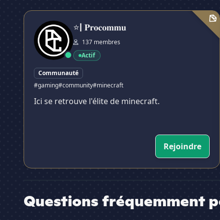
⭐| 𝐏𝐫𝐨𝐜𝐨𝐦𝐦𝐮
⭐| 𝐏𝐫𝐨𝐜𝐨𝐦𝐦𝐮
137 membres
Actif
Communauté
#gaming
#community
#minecraft
Ici se retrouve l'élite de minecraft.
Rejoindre
Questions fréquemment p