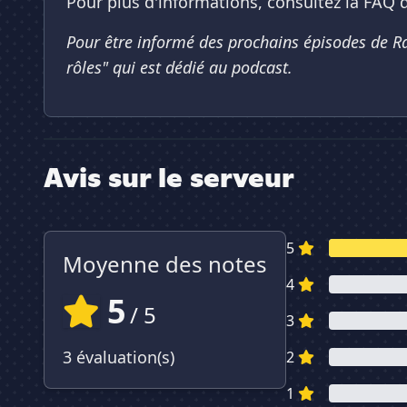
Pour plus d'informations, consultez la FAQ d
Pour être informé des prochains épisodes de R
rôles" qui est dédié au podcast.
Avis sur le serveur
5
Moyenne des notes
4
5
/ 5
3
3 évaluation(s)
2
1