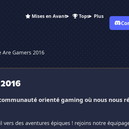
Mises en Avant
Tops
Plus
Co
 Are Gamers 2016
✕
✕
✕
✕
Vote pour
We Are Gamers 2016
We Are Gamers 2016
We Are Gamers 2016
Es-tu sûr de vouloir supprimer ton avis de ce serveur ?
 2016
Supprimer
communauté orienté gaming où nous nous réu
l vers des aventures épiques ! rejoins notre équipag