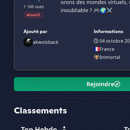
orons des mondes virtuels, 
1 160 vues
inoubliable ? 🎮🌍⚔️
Inactif
Ajouté par
Informations
04 octobre 20
akwoisback
France
Immortal
Rejoindre
Classements
Top Hebdo
T