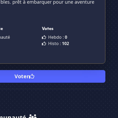
tibles. prêt à embarquer pour une aventure
ie
Votes
auté
Hebdo :
0
Histo :
102
Voter
munauté