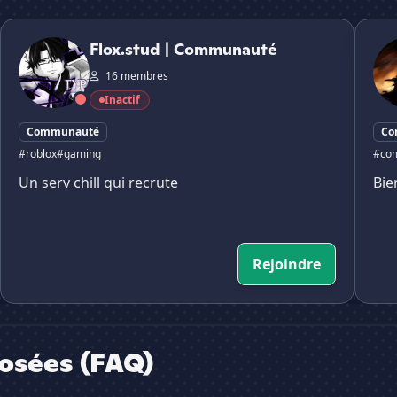
Flox.stud | Communauté
𝑰𝒏𝒇𝒊𝒏𝒊
Flox.stud | Communauté
16 membres
Inactif
Communauté
Co
#roblox
#gaming
#co
Un serv chill qui recrute
Bie
Rejoindre
osées (FAQ)