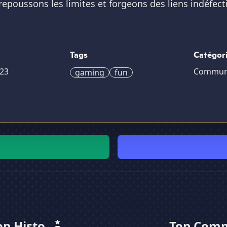
repoussons les limites et forgeons des liens indéfec
Tags
Catégor
23
Commun
gaming
fun
op Histo
Top Com