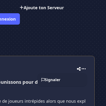
Ajoute ton Serveur
nnexion
Signaler
nissons pour discuter et jouer
e de joueurs intrépides alors que nous expl