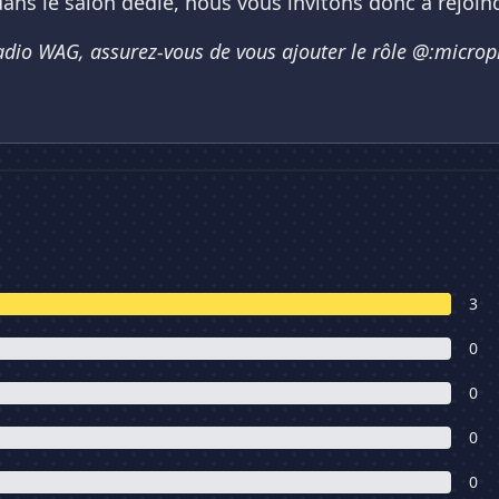
ans le salon dédié, nous vous invitons donc à rejoind
adio WAG, assurez-vous de vous ajouter le rôle @:microp
3
0
0
0
0