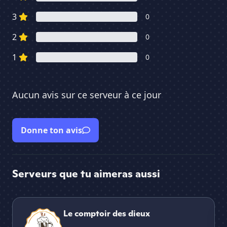
3
0
2
0
1
0
Aucun avis sur ce serveur à ce jour
Donne ton avis
Serveurs que tu aimeras aussi
Le comptoir des dieux
Bl
Le comptoir des dieux