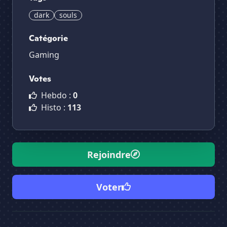
dark
souls
Catégorie
Gaming
Votes
Hebdo :
0
Histo :
113
Rejoindre
Voter