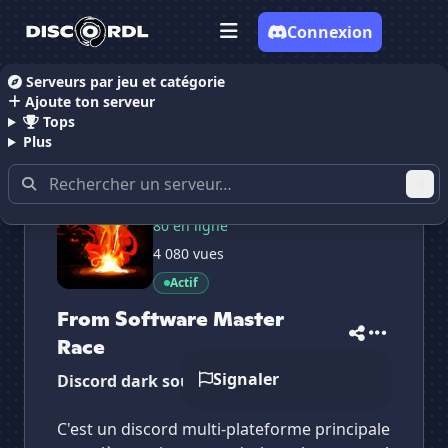
Connexion
Serveurs par jeu et catégorie
Ajoute ton serveur
Accueil
Serveurs Discord Gaming
From Software 
Tops
Plus
570 membres
80 en ligne
✕
✕
✕
4 080 vues
✕
From Software Mas...
From Software M...
Vote pour
From Software Mas...
Actif
Es-tu sûr de vouloir supprimer ton avis de ce
serveur ?
From Software Master
Race
Supprimer
Signaler
Discord dark souls & compagnie
C'est un discord multi-plateforme principale