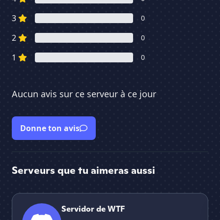
3
0
2
0
1
0
Aucun avis sur ce serveur à ce jour
Donne ton avis
Serveurs que tu aimeras aussi
Servidor de WTF
Sc
Servidor de WTF