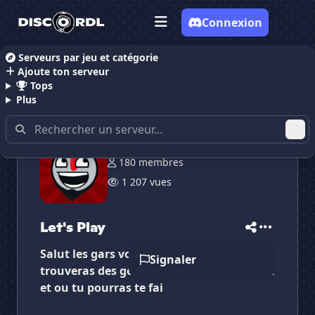
Connexion
Serveurs par jeu et catégorie
Ajoute ton serveur
Accueil
Serveurs Discord Gaming
Let's Play
Tops
Plus
180 membres
✕
✕
✕
✕
1 207 vues
Let's Play
Let's Play
Vote pour
Let's Play
Es-tu sûr de vouloir supprimer ton avis de ce
serveur ?
Let's Play
Supprimer
Salut les gars voici un petit serveur ou tu
Signaler
trouveras des gens avec qui jouer tes jeux
et ou tu pourras te fai