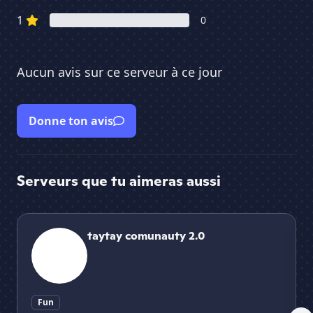
1
0
Aucun avis sur ce serveur à ce jour
Donne ton avis
Serveurs que tu aimeras aussi
taytay comunauty 2.0
🏈
taytay comunauty 2.0
Fun