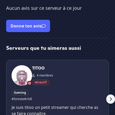
Aucun avis sur ce serveur à ce jour
Donne ton avis
Serveurs que tu aimeras aussi
TITOO
KFC
TITOO
4 membres
Inactif
Gaming
#fortnite
#chill
Je suis titoo un petit streamer qui cherche as
se faire connaitre