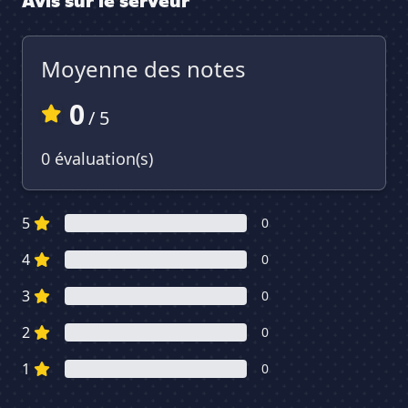
Avis sur le serveur
Moyenne des notes
0
/ 5
0 évaluation(s)
5
0
4
0
3
0
2
0
1
0