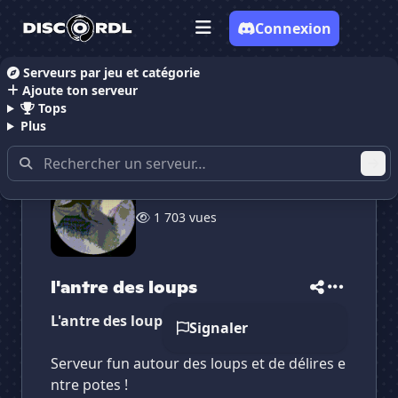
Connexion
Serveurs par jeu et catégorie
Ajoute ton serveur
Accueil
Serveurs Discord Gaming
l'antre des loups
Tops
Plus
✕
✕
✕
✕
1 703 vues
l'antre des loups
l'antre des loups
Vote pour
l'antre des loups
Es-tu sûr de vouloir supprimer ton avis de ce
serveur ?
l'antre des loups
Supprimer
L'antre des loups
Signaler
Serveur fun autour des loups et de délires e
ntre potes !