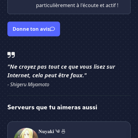
particulièrement à l'écoute et actif !
Donne ton avis
"Ne croyez pas tout ce que vous lisez sur
Internet, cela peut être faux."
- Shigeru Miyamoto
Serveurs que tu aimeras aussi
𝐍𝐮𝐲𝐚𝐤𝐢 ༄ 🍜
OV
𝐍𝐮𝐲𝐚𝐤𝐢 ༄ 🍜