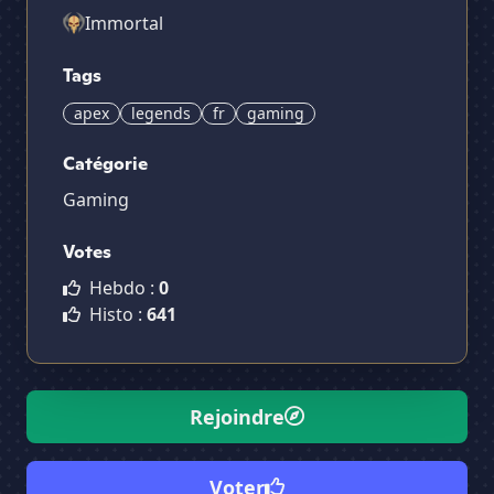
Immortal
Tags
apex
legends
fr
gaming
Catégorie
Gaming
Votes
Hebdo :
0
Histo :
641
Rejoindre
Voter