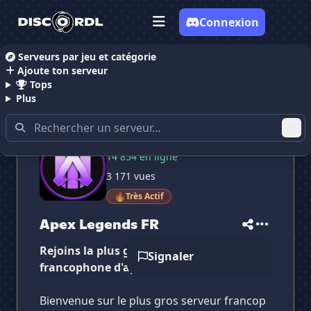
Connexion
Serveurs par jeu et catégorie
Ajoute ton serveur
Accueil
Serveurs Discord Gaming
Apex Legends F
Tops
Plus
98 178 membres
14 854 en ligne
3 171 vues
🔥
Très Actif
✕
✕
✕
✕
Apex Legends FR
Apex Legends FR
Vote pour
Apex Legends FR
Apex Legends FR
Es-tu sûr de vouloir supprimer ton avis de ce
Rejoins la plus grande communauté
serveur ?
Signaler
francophone d'apex legends !
Supprimer
Bienvenue sur le plus gros serveur francop