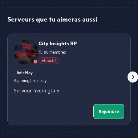
Serveurs que tu aimeras aussi
City Insights RP
For
City Insights RP
90 membres
Inactif
RolePlay
#gaming
# roleplay
Serveur fivem gta 5
Rejoindre