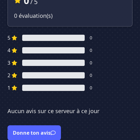
0
/ 5
0 évaluation(s)
5
0
4
0
3
0
2
0
1
0
Aucun avis sur ce serveur à ce jour
Donne ton avis