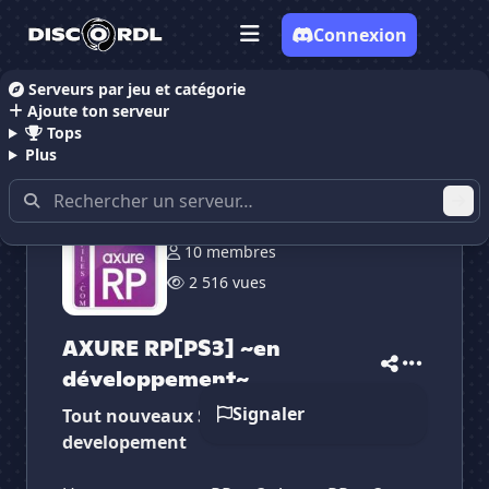
Connexion
Serveurs par jeu et catégorie
Ajoute ton serveur
Accueil
Serveurs Discord RolePlay
AXURE RP[PS3] 
Tops
Plus
10 membres
✕
✕
✕
2 516 vues
✕
AXURE RP[PS3] ~en...
AXURE RP[PS3] ~...
Vote pour
AXURE RP[PS3] ~en...
Es-tu sûr de vouloir supprimer ton avis de ce
AXURE RP[PS3] ~en
serveur ?
développement~
Supprimer
Signaler
Tout nouveaux Serveur RP PS3 Axure en
developement