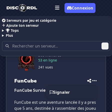
Connexion
Serveurs par jeu et catégorie
Ajoute ton serveur
Accueil
Serveurs Discord Gaming
FunCube
Tops
Plus
368 membres
53 en ligne
241 vues
✕
✕
✕
FunCube
✕
FunCube
FunCube
Vote pour
FunCube
FunCube Survie MMORPG - serveur 1.21.8
Es-tu sûr de vouloir supprimer ton avis de ce
Signaler
serveur ?
FunCube est une aventure lancée il y a pres
Supprimer
que 5 ans, destinée à rassembler des joueu