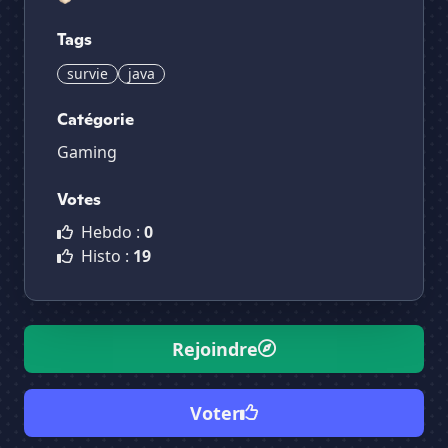
Tags
survie
java
Catégorie
Gaming
Votes
Hebdo :
0
Histo :
19
Rejoindre
Voter