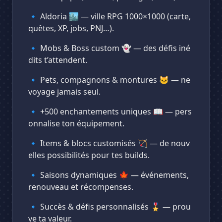
🔹 Aldoria 🏙️ — ville RPG 1000×1000 (carte,
quêtes, XP, jobs, PNJ…).
🔹 Mobs & Boss custom 👻 — des défis iné
dits t’attendent.
🔹 Pets, compagnons & montures 🐱 — ne
voyage jamais seul.
🔹 +500 enchantements uniques 📖 — pers
onnalise ton équipement.
🔹 Items & blocs customisés 🏹 — de nouv
elles possibilités pour tes builds.
🔹 Saisons dynamiques 🍁 — événements,
renouveau et récompenses.
🔹 Succès & défis personnalisés 🎖️ — prou
ve ta valeur.