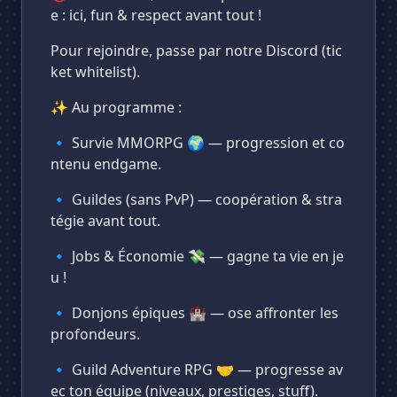
e : ici, fun & respect avant tout !
Pour rejoindre, passe par notre Discord (tic
ket whitelist).
✨ Au programme :
🔹 Survie MMORPG 🌍 — progression et co
ntenu endgame.
🔹 Guildes (sans PvP) — coopération & stra
tégie avant tout.
🔹 Jobs & Économie 💸 — gagne ta vie en je
u !
🔹 Donjons épiques 🏰 — ose affronter les
profondeurs.
🔹 Guild Adventure RPG 🤝 — progresse av
ec ton équipe (niveaux, prestiges, stuff).