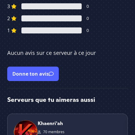
3
0
2
0
1
0
Aucun avis sur ce serveur à ce jour
Donne ton avis
Serveurs que tu aimeras aussi
Khaenri'ah
li
Khaenri'ah
70 membres