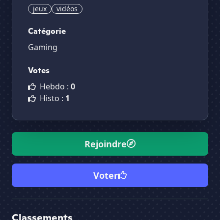
jeux
vidéos
Catégorie
Gaming
Votes
Hebdo :
0
Histo :
1
Rejoindre
Voter
Classements