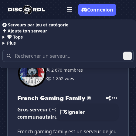
Connexion
Serveurs par jeu et catégorie
Ajoute ton serveur
Accueil
Serveurs Discord Gaming
French Gaming 
Tops
Plus
2 670 membres
✕
✕
✕
✕
1 852 vues
French Gaming Fam...
French Gaming F...
Vote pour
French Gaming Fam...
Es-tu sûr de vouloir supprimer ton avis de ce
serveur ?
French Gaming Family ®
Supprimer
Gros serveur ( ~2900 membres )
Signaler
communautaire jeu vidéo pour majeurs
French gaming family est un serveur de jeu