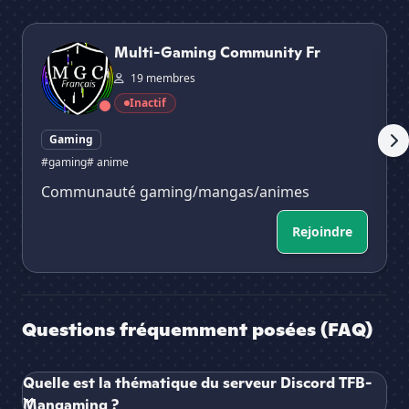
Multi-Gaming Community Fr
Qu
Multi-Gaming Community Fr
19 membres
Inactif
Gaming
#gaming
# anime
Communauté gaming/mangas/animes
Rejoindre
Questions fréquemment posées (FAQ)
Quelle est la thématique du serveur Discord TFB-
Mangaming ?