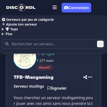
Connexion
Serveurs par jeu et catégorie
Ajoute ton serveur
Accueil
Serveurs Discord Gaming
TFB-Mangaming
Tops
Plus
60 membres
11 en ligne
✕
✕
✕
1 277 vues
✕
TFB-Mangaming
TFB-Mangaming
Vote pour
TFB-Mangaming
Inactif
Es-tu sûr de vouloir supprimer ton avis de ce
serveur ?
TFB-Mangaming
Supprimer
Serveur multigaming
Signaler
Vous cherchez un serveur multigaming pou
r jouer avec vos amis sans vous prendre la t