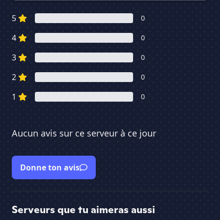
5
0
4
0
3
0
2
0
1
0
Aucun avis sur ce serveur à ce jour
Donne ton avis
Serveurs que tu aimeras aussi