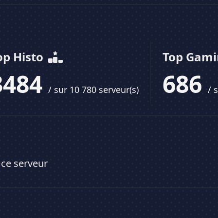
op Histo
Top Gam
3484
686
/ sur 10 780 serveur(s)
/ 
 ce serveur