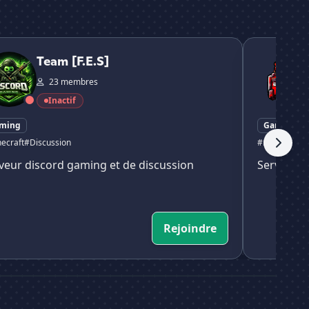
F.E.S]
Alsatia
Team [F.E.S]
23 membres
Inactif
ming
Gaming
ecraft
#Discussion
#minecraft
# 
veur discord gaming et de discussion
Serveur m
Rejoindre