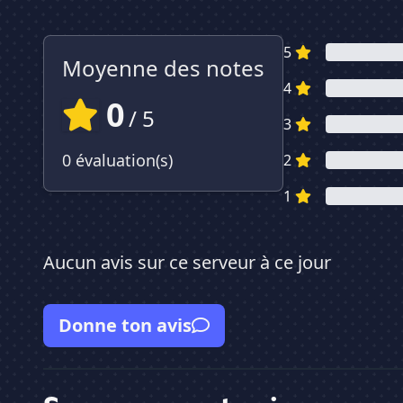
5
Moyenne des notes
4
0
/ 5
3
0 évaluation(s)
2
1
Aucun avis sur ce serveur à ce jour
Donne ton avis