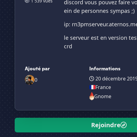
1 539 vues
discord vous pouvez faire vo
ein de personnes sympas ;)
ip: rn3pmserveur.aternos.m
le serveur est en version tes
crd
Ajouté par
Informations
20 décembre 201
0
France
Gnome
Rejoindre