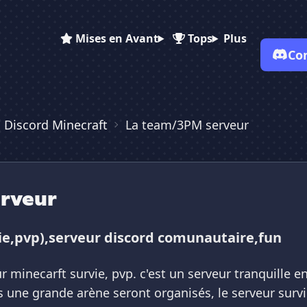
Mises en Avant
Tops
Plus
Co
✕
✕
✕
✕
Vote pour
La team/3PM serveur
 Discord Minecraft
La team/3PM serveur
La team/3PM serveur
La team/3PM ser...
Es-tu sûr de vouloir supprimer ton avis de ce serveur ?
Supprimer
rveur
ie,pvp),serveur discord comunautaire,fun
r minecarft survie, pvp. c'est un serveur tranquille e
 une grande arène seront organisés, le serveur survi