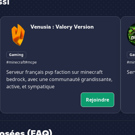
ssi
Venusia : Valory Version
Team [
Venusia : Valory Version
Gaming
Ga
#minecraft
#mcpe
#min
Serveur français pvp faction sur minecraft
Ser
bedrock, avec une communauté grandissante,
active, et sympatique
Rejoindre
osées (FAQ)