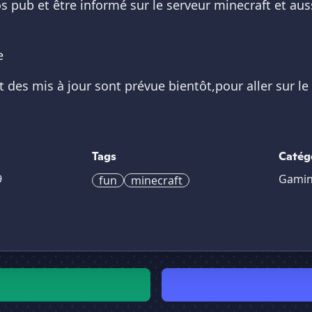
s pub et être informé sur le serveur minecraft et auss
e
t des mis à jour sont prévue bientôt,pour aller sur le 
Tags
Catég
9
Gami
fun
minecraft