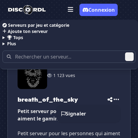
Connexion
Serveurs par jeu et catégorie
Ajoute ton serveur
Accueil
Serveurs Discord Gaming
Serveurs Discor
Tops
Plus
✕
✕
✕
1 123 vues
✕
breath_of_the_sky
breath_of_the_sky
Vote pour
breath_of_the_sky
Es-tu sûr de vouloir supprimer ton avis de ce
serveur ?
breath_of_the_sky
Supprimer
Petit serveur pour les personnes qui
Signaler
aiment le gaming.
Petit serveur pour les personnes qui aiment