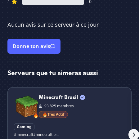
1
0
Aucun avis sur ce serveur à ce jour
Donne ton avis
Serveurs que tu aimeras aussi
Minecraft Brasil
Co
Minecraft Brasil
93 825 membres
🔥
Très Actif
🔥
Gaming
#minecraft
#minecraft br...