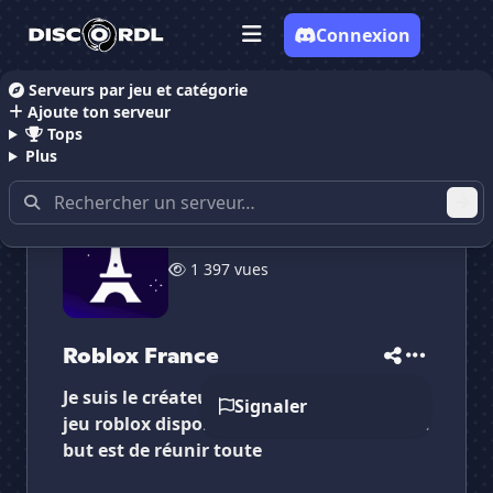
Connexion
Serveurs par jeu et catégorie
Ajoute ton serveur
Accueil
Serveurs Discord Gaming
Serveurs Discor
Tops
Plus
✕
✕
✕
1 397 vues
✕
Roblox France
Roblox France
Vote pour
Roblox France
Es-tu sûr de vouloir supprimer ton avis de ce
serveur ?
Roblox France
Supprimer
Je suis le créateur d'un discord fr sur le
Signaler
jeu roblox disponible gratuitement. notre
but est de réunir toute