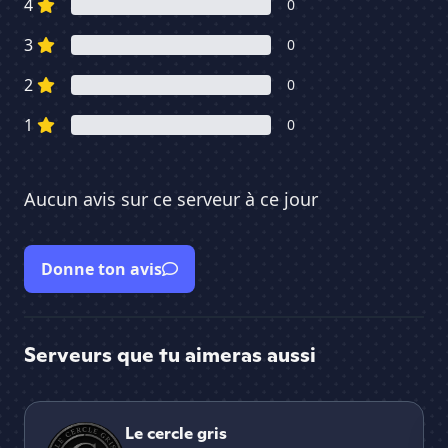
4
0
3
0
2
0
1
0
Aucun avis sur ce serveur à ce jour
Donne ton avis
Serveurs que tu aimeras aussi
Le cercle gris
La
Le cercle gris