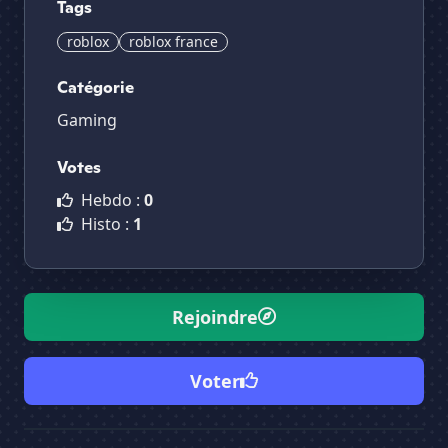
Tags
roblox
roblox france
Catégorie
Gaming
Votes
Hebdo :
0
Histo :
1
Rejoindre
Voter