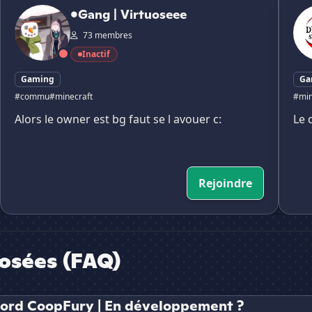
•Gang | Virtuoseee
73 membres
Inactif
Gaming
Ga
#commu
#minecraft
#min
Alors le owner est bg faut se l avouer c:
Le 
Rejoindre
osées (FAQ)
scord CoopFury | En développement ?