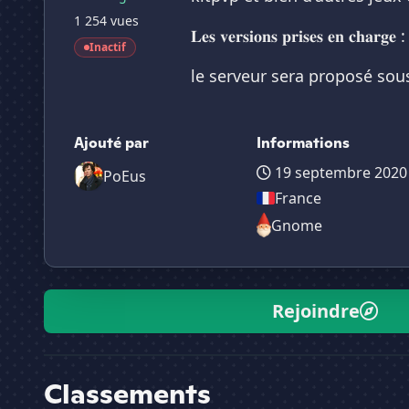
1 254 vues
𝐋𝐞𝐬 𝐯𝐞𝐫𝐬𝐢𝐨𝐧𝐬 𝐩𝐫𝐢𝐬𝐞𝐬 𝐞𝐧 𝐜𝐡𝐚𝐫𝐠𝐞 :
Inactif
le serveur sera proposé sous 
Ajouté par
Informations
19 septembre 2020
PoEus
France
Gnome
Rejoindre
Classements