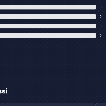
0
0
0
0
ssi
•Gang | Virtuoseee
Diaph