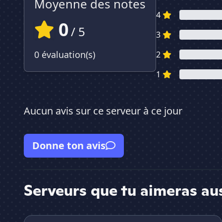
Moyenne des notes
4
0
/ 5
3
0 évaluation(s)
2
1
Aucun avis sur ce serveur à ce jour
Donne ton avis
Serveurs que tu aimeras au
Eminium