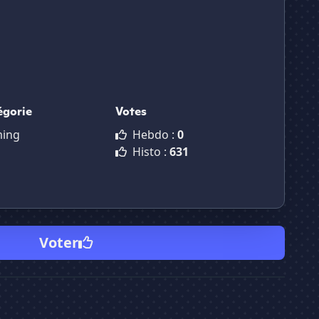
égorie
Votes
ing
Hebdo :
0
Histo :
631
Voter