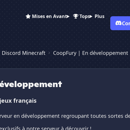
Mises en Avant
Tops
Plus
Co
✕
✕
✕
✕
Vote pour
CoopFury | En dév...
 Discord Minecraft
CoopFury | En développement
CoopFury | En dév...
CoopFury | En d...
Es-tu sûr de vouloir supprimer ton avis de ce serveur ?
Supprimer
développement
jeux français
rveur en développement regroupant toutes sortes de
exclusifs à notre serveur à découvrir !