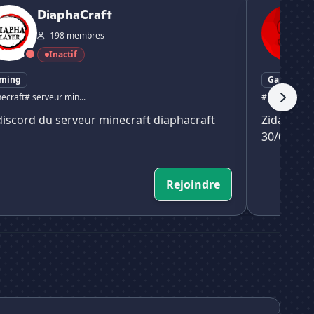
DiaphaCraft
198 membres
Inactif
ming
Gaming
ecraft
# serveur min...
#pvp faction
#
discord du serveur minecraft diaphacraft
Zidaria es
30/02/20
Rejoindre