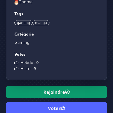
Gnome
Tags
gaming
manga
Catégorie
Gaming
Votes
Hebdo :
0
Histo :
9
Rejoindre
Voter