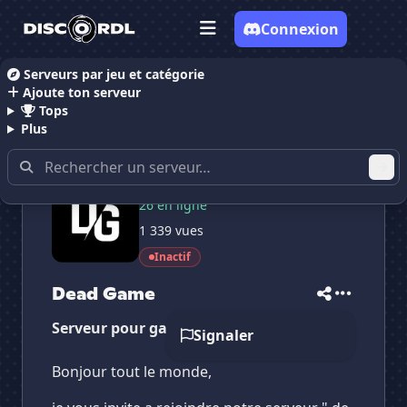
Connexion
Serveurs par jeu et catégorie
Ajoute ton serveur
Accueil
Serveurs Discord Gaming
Dead Game
Tops
Plus
100 membres
26 en ligne
✕
✕
✕
1 339 vues
✕
Dead Game
Dead Game
Vote pour
Dead Game
Inactif
Es-tu sûr de vouloir supprimer ton avis de ce
serveur ?
Dead Game
Supprimer
Serveur pour gaming !
Signaler
Bonjour tout le monde,