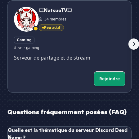
🎞NatsuoTV🎞
les
🎞NatsuoTV🎞
34 membres
Peu actif
Gaming
#livefr gaming
Serveur de partage et de stream
Rejoindre
Questions fréquemment posées (FAQ)
Quelle est la thématique du serveur Discord Dead
Game ?