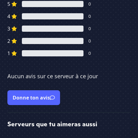
5
0
4
0
3
0
2
0
1
0
Aucun avis sur ce serveur à ce jour
Donne ton avis
Serveurs que tu aimeras aussi