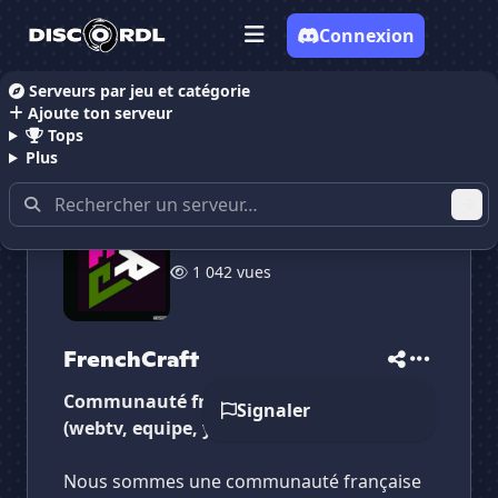
Connexion
Serveurs par jeu et catégorie
Ajoute ton serveur
Accueil
Serveurs Discord Gaming
FrenchCraft
Tops
Plus
✕
✕
✕
1 042 vues
✕
FrenchCraft
FrenchCraft
Vote pour
FrenchCraft
Es-tu sûr de vouloir supprimer ton avis de ce
serveur ?
FrenchCraft
Supprimer
Communauté française de warcraft 3
Signaler
(webtv, equipe, youtube..).
Nous sommes une communauté française