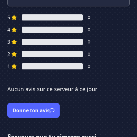
5
0
4
0
3
0
2
0
1
0
Aucun avis sur ce serveur à ce jour
Donne ton avis
Serveurs que tu aimeras aussi