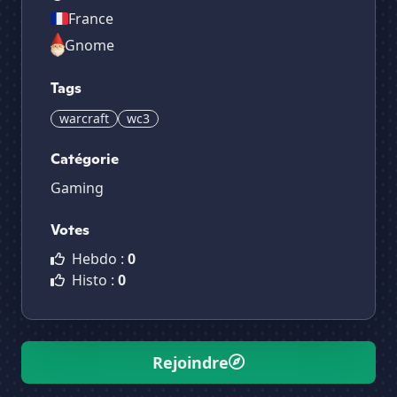
France
Gnome
Tags
warcraft
wc3
Catégorie
Gaming
Votes
Hebdo :
0
Histo :
0
Rejoindre