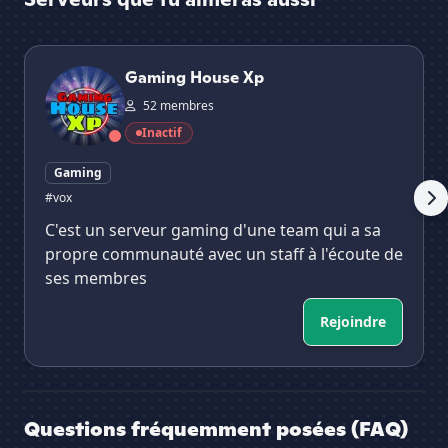
Gaming House Xp
br
Gaming House Xp
52 membres
Inactif
Gaming
#vox
C'est un serveur gaming d'une team qui a sa
propre communauté avec un staff à l'écoute de
ses membres
Rejoindre
Questions fréquemment posées (FAQ)