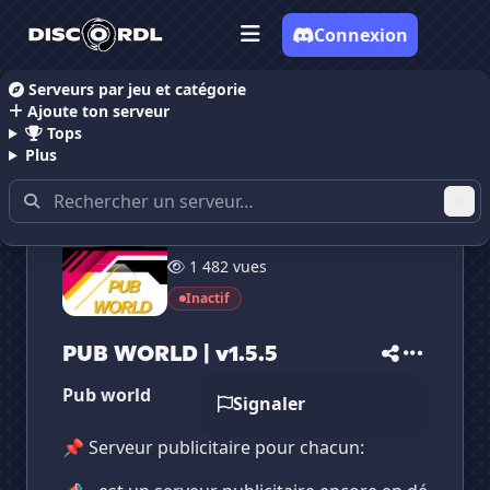
Connexion
Serveurs par jeu et catégorie
Ajoute ton serveur
Accueil
Serveurs Discord Publicitaire
PUB WORLD |
Tops
Plus
41 membres
1 482 vues
✕
✕
✕
✕
Inactif
PUB WORLD | v1.5.5
PUB WORLD | v1.5.5
Vote pour
PUB WORLD | v1.5.5
Es-tu sûr de vouloir supprimer ton avis de ce
PUB WORLD | v1.5.5
serveur ?
Pub world
Signaler
Supprimer
📌 Serveur publicitaire pour chacun: