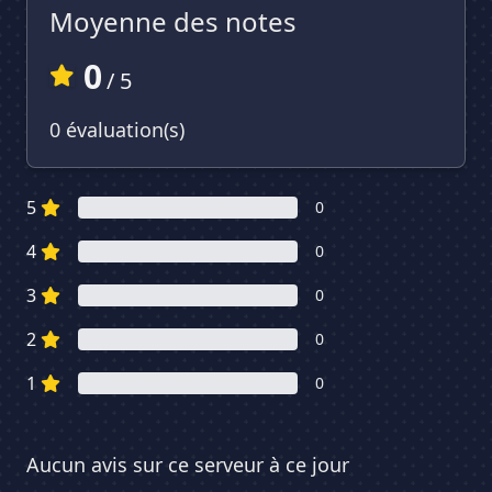
Moyenne des notes
0
/ 5
0 évaluation(s)
5
0
4
0
3
0
2
0
1
0
Aucun avis sur ce serveur à ce jour