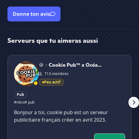
Donne ton avis
Serveurs que tu aimeras aussi
🍪・Cookie Pub™ x Océa Pub™
☀ 
🍪・Cookie Pub™ x Océa...
713 membres
Peu actif
Pub
#nitro
# pub
Bonjour a toi, cookie pub est un serveur
publicitaire français créer en avril 2023.