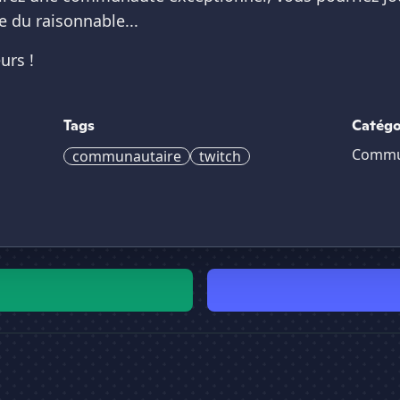
e du raisonnable...
urs !
Tags
Catégo
Commu
communautaire
twitch