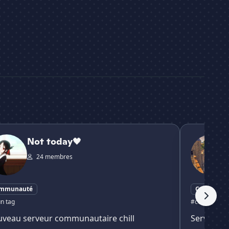
oday🖤
Empire de N
Not today🖤
24 membres
mmunauté
Communau
n tag
#communaut
veau serveur communautaire chill
Server co