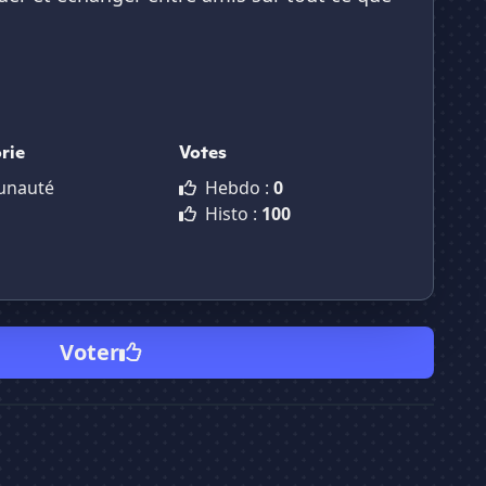
rie
Votes
nauté
Hebdo :
0
Histo :
100
Voter