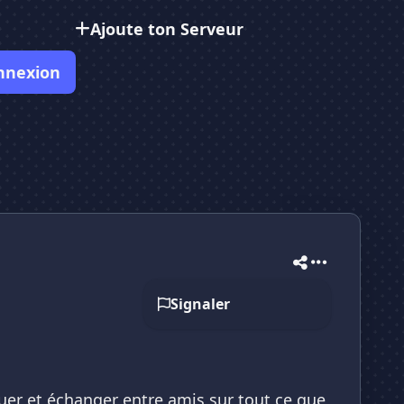
Ajoute ton Serveur
nnexion
Signaler
er et échanger entre amis sur tout ce que