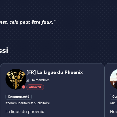
net, cela peut être faux."
ssi
[FR] La Ligue du Phoenix
Not t
[FR] La Ligue du Phoenix
34 membres
Inactif
Communauté
Co
#communautaire
# publicitaire
Aucu
La ligue du phoenix
Nou