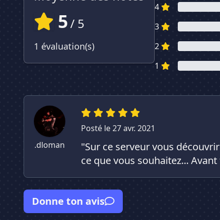
4
5
/ 5
3
1 évaluation(s)
2
1
Posté le 27 avr. 2021
.dloman
"Sur ce serveur vous découvri
ce que vous souhaitez... Avant 
Donne ton avis