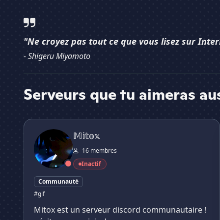
"Ne croyez pas tout ce que vous lisez sur Inter
- Shigeru Miyamoto
Serveurs que tu aimeras au
𝕄𝕚𝕥𝕠𝕩
𝕄𝕚𝕥𝕠𝕩
16 membres
Inactif
Communauté
#gif
Mitox est un serveur discord communautaire !