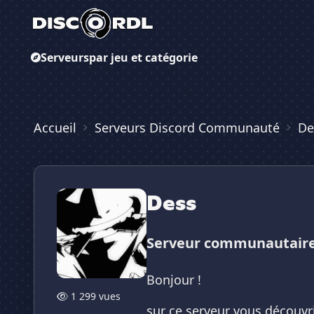
Serveurs
par jeu et catégorie
Accueil
Serveurs Discord Communauté
De
Dess
Serveur communautair
Bonjour !
1 299 vues
sur ce serveur vous découvr