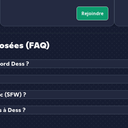
Rejoindre
osées (FAQ)
cord Dess ?
ic (SFW) ?
 à Dess ?