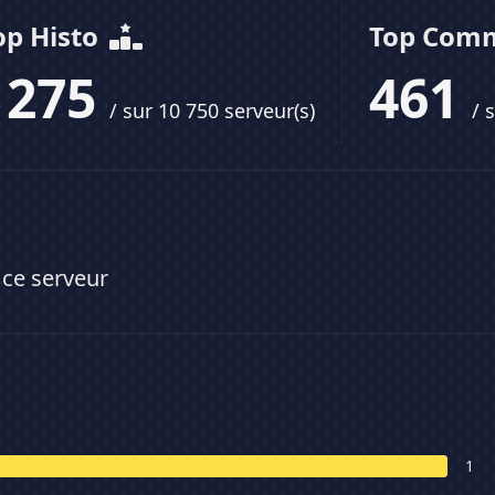
op Histo
Top Com
1275
461
/ sur 10 750 serveur(s)
/ 
 ce serveur
1