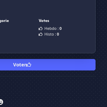
gorie
Votes
Hebdo :
0
Histo :
0
Voter