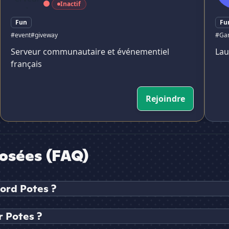
Inactif
Fun
Fu
#event
#giveway
#Ga
Serveur communautaire et événementiel
Lau
français
Rejoindre
osées (FAQ)
cord Potes ?
 Potes ?