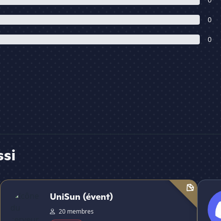
0
0
ssi
UniSun (évent)
prd
UniSun (évent)
20 membres