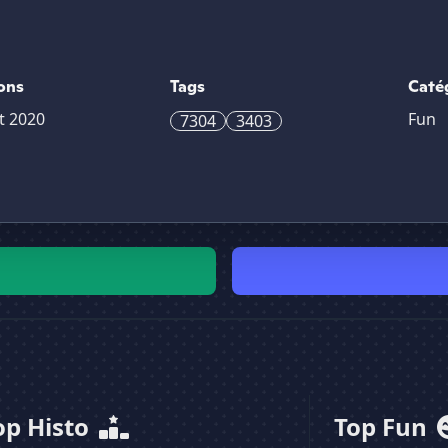
ons
Tags
Caté
et 2020
Fun
7304
3403
op Histo
Top Fun