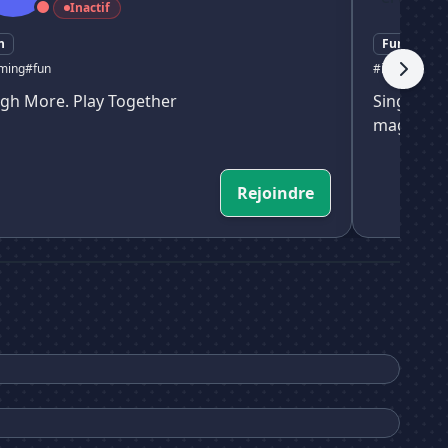
Inactif
n
Fun
ming
#fun
#incontri
#ch
gh More. Play Together
Single Sal
magari in
Rejoindre