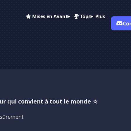
Mises en Avant
Tops
Plus
Co
✕
✕
✕
✕
Vote pour
Potes
Potes
Potes
Es-tu sûr de vouloir supprimer ton avis de ce serveur ?
Supprimer
eur qui convient à tout le monde ☆
 sûrement