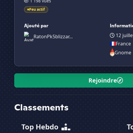
1 198 vues
Peu actif
Ajouté par
Informati
12 juill
RatonPk5blizzar...
France
Gnome
Rejoindre
Classements
Top Hebdo
T