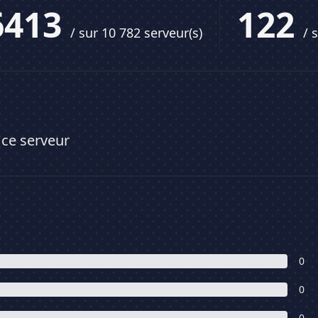
6413
122
/ sur 10 782 serveur(s)
/ 
 ce serveur
0
0
0