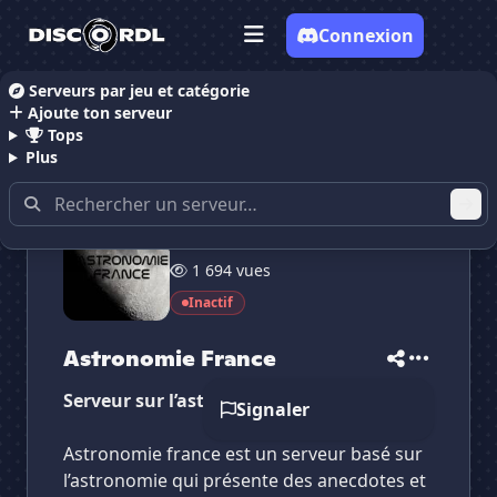
Connexion
Serveurs par jeu et catégorie
Ajoute ton serveur
Accueil
Serveurs Discord Inclassable
Astronomie 
Tops
Plus
41 membres
✕
✕
✕
1 694 vues
✕
Astronomie France
Astronomie France
Vote pour
Astronomie France
Inactif
Es-tu sûr de vouloir supprimer ton avis de ce
serveur ?
Astronomie France
Supprimer
Serveur sur l’astronomie
Signaler
Astronomie france est un serveur basé sur
l’astronomie qui présente des anecdotes et