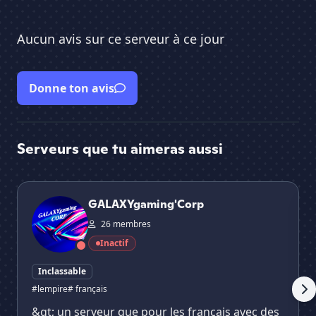
Aucun avis sur ce serveur à ce jour
Donne ton avis
Serveurs que tu aimeras aussi
GALAXYgaming'Corp
E⚝
GALAXYgaming'Corp
26 membres
Inactif
Inclassable
#lempire
# français
&gt; un serveur que pour les français avec des