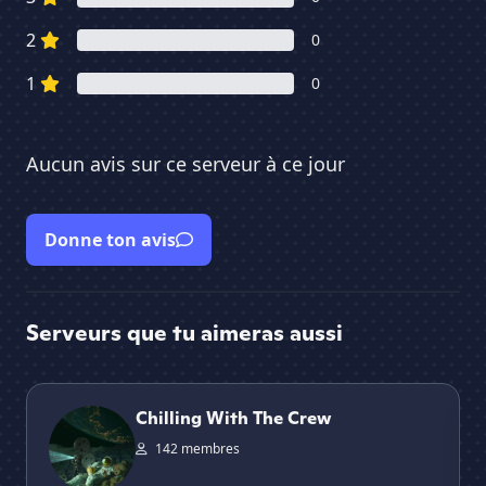
2
0
1
0
Aucun avis sur ce serveur à ce jour
Donne ton avis
Serveurs que tu aimeras aussi
Chilling With The Crew
Va
Chilling With The Crew
142 membres