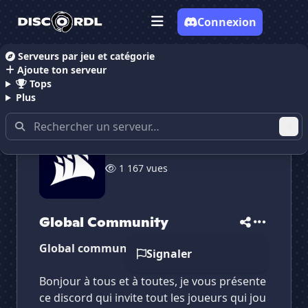
Connexion
Serveurs par jeu et catégorie
Ajoute ton serveur
Accueil
Serveurs Discord Gaming
Serveurs Discor
Tops
Plus
✕
✕
✕
1 167 vues
✕
Global Community
Global Community
Vote pour
Global Community
Es-tu sûr de vouloir supprimer ton avis de ce
serveur ?
Global Community
Supprimer
Global community
Signaler
Bonjour à tous et à toutes, je vous présente
ce discord qui invite tout les joueurs qui jou