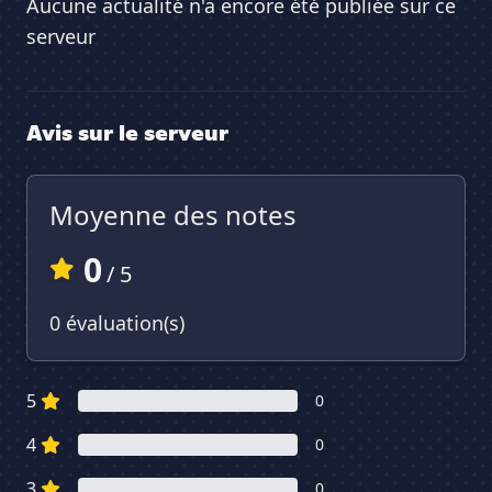
Aucune actualité n'a encore été publiée sur ce
serveur
Avis sur le serveur
Moyenne des notes
0
/ 5
0 évaluation(s)
5
0
4
0
3
0