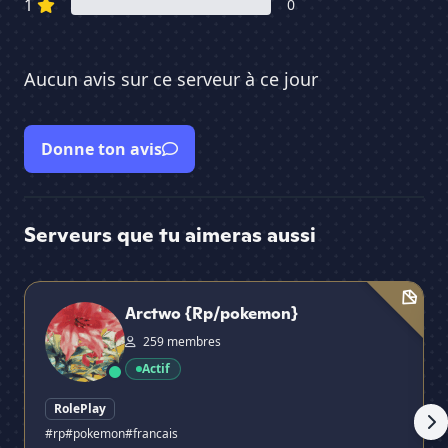
1
0
Aucun avis sur ce serveur à ce jour
Donne ton avis
Serveurs que tu aimeras aussi
Arctwo {Rp/pokemon}
L'A
Arctwo {Rp/pokemon}
259 membres
Actif
RolePlay
#rp
#pokemon
#francais