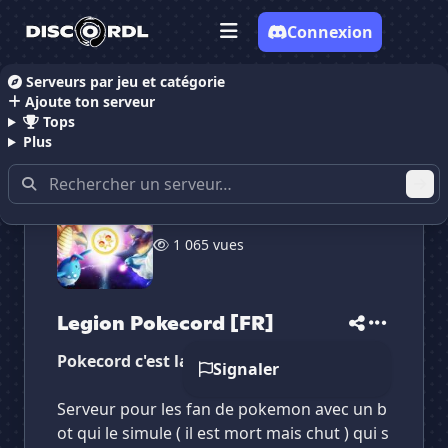
Connexion
Serveurs par jeu et catégorie
Ajoute ton serveur
Accueil
Serveurs Discord RolePlay
Serveurs Disco
Tops
Plus
✕
✕
✕
✕
1 065 vues
Legion Pokecord [FR]
Legion Pokecord...
Vote pour
Legion Pokecord [FR]
Es-tu sûr de vouloir supprimer ton avis de ce
serveur ?
Legion Pokecord [FR]
Supprimer
Pokecord c'est la vie
Signaler
Serveur pour les fan de pokemon avec un b
ot qui le simule ( il est mort mais chut ) qui s