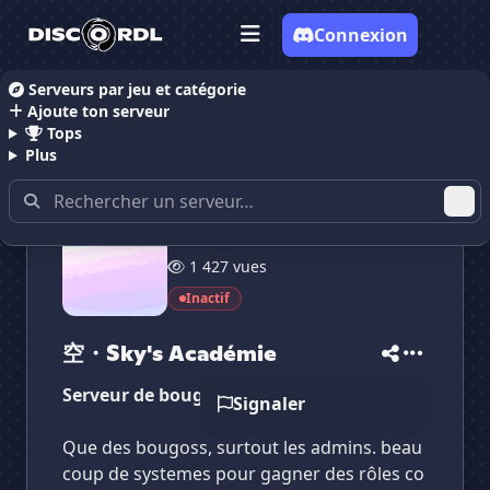
Connexion
Serveurs par jeu et catégorie
Ajoute ton serveur
Accueil
Serveurs Discord Animes
空・Sky's Acadé
Tops
Plus
47 membres
✕
✕
✕
1 427 vues
✕
空・Sky's Académie
空・Sky's Académie
Vote pour
空・Sky's Académie
Inactif
Es-tu sûr de vouloir supprimer ton avis de ce
serveur ?
空・Sky's Académie
Supprimer
Serveur de bougoss
Signaler
Que des bougoss, surtout les admins. beau
coup de systemes pour gagner des rôles co