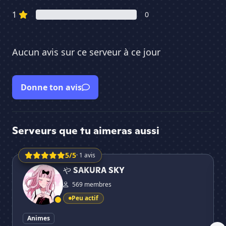
1
0
Aucun avis sur ce serveur à ce jour
Donne ton avis
Serveurs que tu aimeras aussi
5/5
· 1 avis
や SAKURA SKY
Os
や SAKURA SKY
569 membres
Peu actif
Animes