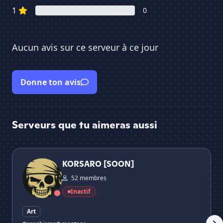
1
0
Aucun avis sur ce serveur à ce jour
Donne ton avis
Serveurs que tu aimeras aussi
KORSARO [SOON]
Str
KORSARO [SOON]
52 membres
Inactif
Art