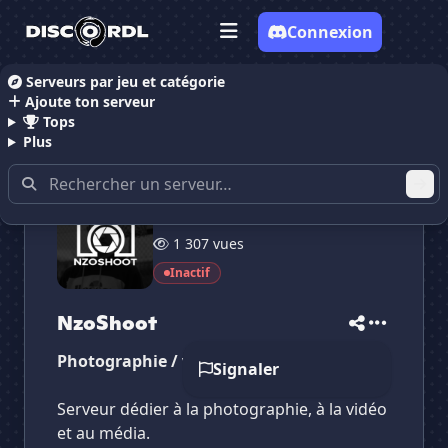
Connexion
Serveurs par jeu et catégorie
Ajoute ton serveur
Accueil
Serveurs Discord Dessin
NzoShoot
Tops
Plus
24 membres
✕
✕
✕
1 307 vues
✕
NzoShoot
NzoShoot
Vote pour
NzoShoot
Inactif
Es-tu sûr de vouloir supprimer ton avis de ce
serveur ?
NzoShoot
Supprimer
Photographie / vidéo
Signaler
Serveur dédier à la photographie, à la vidéo
et au média.