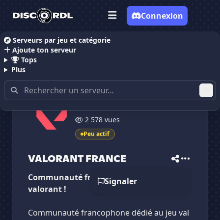
Connexion
Serveurs par jeu et catégorie
Ajoute ton serveur
Accueil
Serveurs Discord Gaming
Serveurs Discor
Tops
Plus
350 membres
✕
✕
✕
2 578 vues
✕
VALORANT FRANCE
VALORANT FRANCE
Vote pour
VALORANT FRANCE
Peu actif
Es-tu sûr de vouloir supprimer ton avis de ce
serveur ?
VALORANT FRANCE
Supprimer
Communauté francophone du jeu
Signaler
valorant !
Communauté francophone dédié au jeu val