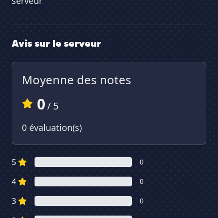
serveur
Avis sur le serveur
Moyenne des notes
0
/ 5
0 évaluation(s)
5
0
4
0
3
0