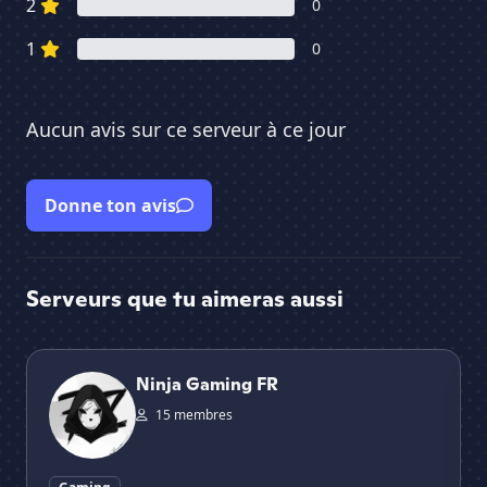
2
0
1
0
Aucun avis sur ce serveur à ce jour
Donne ton avis
Serveurs que tu aimeras aussi
Ninja Gaming FR
CS
Ninja Gaming FR
15 membres