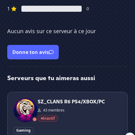
1
0
Aucun avis sur ce serveur à ce jour
Donne ton avis
Serveurs que tu aimeras aussi
SZ_CLANS R6 PS4/XBOX/PC
Sun
SZ_CLANS R6 PS4/XBOX/PC
43 membres
Inactif
Gaming