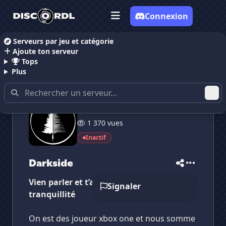
Connexion
Serveurs par jeu et catégorie
Ajoute ton serveur
Accueil
Serveurs Discord Gaming
Darkside
Tops
Plus
6 membres
✕
✕
✕
1 370 vues
✕
Darkside
Darkside
Vote pour
Darkside
Inactif
Es-tu sûr de vouloir supprimer ton avis de ce
serveur ?
Darkside
Supprimer
Vien parler et t’amuser en toute
Signaler
tranquillité
On est des joueur xbox one et nous somme