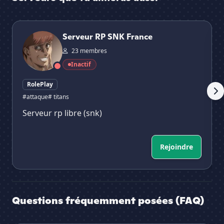
Serveur RP SNK France
Fam
Serveur RP SNK France
23 membres
Inactif
RolePlay
#attaque
# titans
Serveur rp libre (snk)
Rejoindre
Questions fréquemment posées (FAQ)