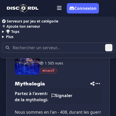
Connexion
Serveurs par jeu et catégorie
Ajoute ton serveur
Accueil
Serveurs Discord RolePlay
Mythologia
Tops
Plus
13 membres
1 505 vues
✕
✕
✕
✕
Mythologia
Mythologia
Inactif
Vote pour
Mythologia
Es-tu sûr de vouloir supprimer ton avis de ce
serveur ?
Mythologia
Partez à l'aventure en roleplay à l'époque
Supprimer
Signaler
de la mythologie grecque !
Nous sommes en l'an - 408, durant les guerr