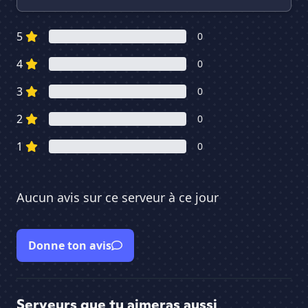
5
0
4
0
3
0
2
0
1
0
Aucun avis sur ce serveur à ce jour
Donne ton avis
Serveurs que tu aimeras aussi