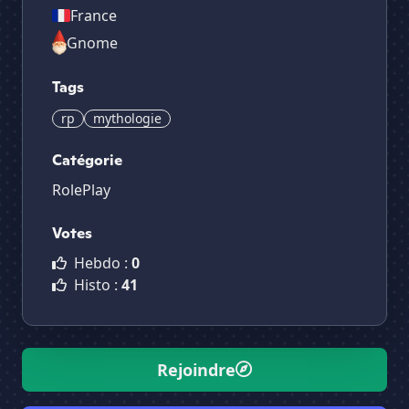
France
Gnome
Tags
rp
mythologie
Catégorie
RolePlay
Votes
Hebdo :
0
Histo :
41
Rejoindre