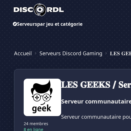
Serveurs
par jeu et catégorie
Accueil
Serveurs Discord Gaming
𝐋𝐄𝐒 𝐆𝐄𝐄
𝐋𝐄𝐒 𝐆𝐄𝐄𝐊𝐒 / 𝐒𝐞𝐫𝐯
Serveur communautaire p
Serveur communautaire pour 
24 membres
8 en ligne