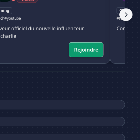
ming
Gaming
tch
#youtube
#fortnite
# for
veur officiel du nouvelle influenceur
Communau
tcharlie
Rejoindre