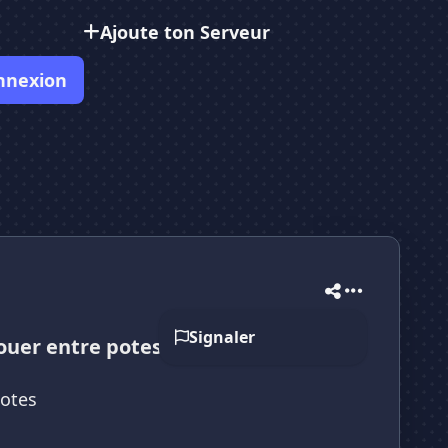
Ajoute ton Serveur
nnexion
Signaler
ouer entre potes
potes