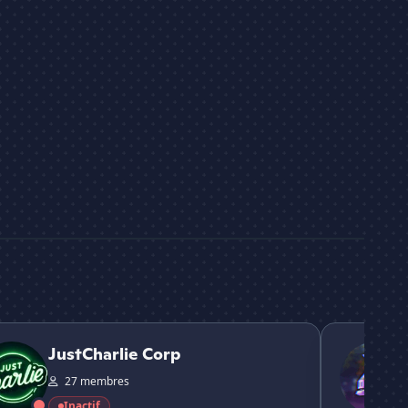
arlie Corp
Ramirez - F
JustCharlie Corp
27 membres
Inactif