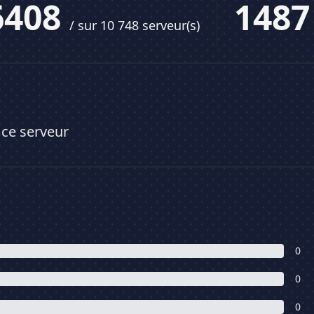
6408
148
/ sur 10 748 serveur(s)
 ce serveur
0
0
0