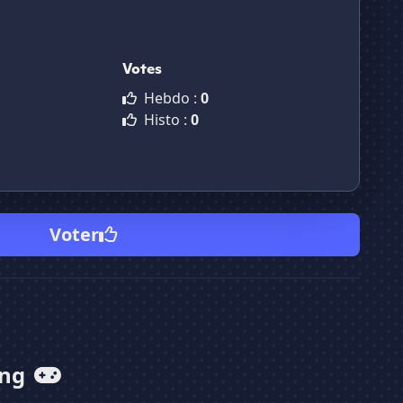
Votes
Hebdo :
0
Histo :
0
Voter
ing