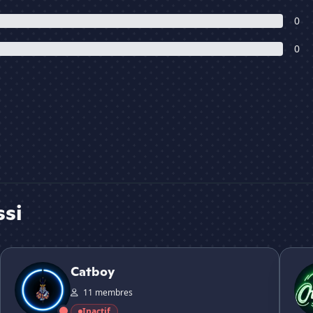
0
0
ssi
Catboy
JustCh
Catboy
11 membres
Inactif