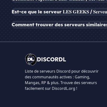
Est-ce que le serveur 𝐋𝐄𝐒 𝐆𝐄𝐄𝐊𝐒 / 𝐒𝐞𝐫𝐯𝐞𝐮
Comment trouver des serveurs similaires à 𝐋𝐄𝐒 𝐆𝐄
DISCORDL
Liste de serveurs Discord pour découvrir
des communautés actives : Gaming,
Mangas, RP & plus. Trouve des serveurs
facilement sur DiscordL.org !