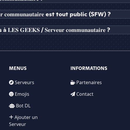
𝐫 𝐜𝐨𝐦𝐦𝐮𝐧𝐚𝐮𝐭𝐚𝐢𝐫𝐞 est tout public (SFW) ?
𝐄𝐊𝐒 / 𝐒𝐞𝐫𝐯𝐞𝐮𝐫 𝐜𝐨𝐦𝐦𝐮𝐧𝐚𝐮𝐭𝐚𝐢𝐫𝐞 ?
MENUS
INFORMATIONS
Serveurs
Partenaires
Emojis
Contact
Bot DL
Ajouter un
Serveur