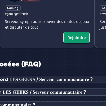
Gaming
Ga
#gaming
# french
#twi
Serveur sympa pour trouver des mates de jeux
Ser
et discuter de tout
jus
Rejoindre
osées (FAQ)
𝐄𝐊𝐒 / 𝐒𝐞𝐫𝐯𝐞𝐮𝐫 𝐜𝐨𝐦𝐦𝐮𝐧𝐚𝐮𝐭𝐚𝐢𝐫𝐞 ?
𝐒 / 𝐒𝐞𝐫𝐯𝐞𝐮𝐫 𝐜𝐨𝐦𝐦𝐮𝐧𝐚𝐮𝐭𝐚𝐢𝐫𝐞 ?
𝐦𝐮𝐧𝐚𝐮𝐭𝐚𝐢𝐫𝐞 ?