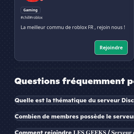
Gaming
#chill
#roblox
La meilleur commu de roblox FR , rejoin nous !
Rejoindre
Questions fréquemment p
Quelle est la thématique du serveur Discord 𝐋𝐄𝐒 𝐆
Combien de membres possède le serveur 𝐋𝐄𝐒 𝐆𝐄𝐄
Comment rejoindre 𝐋𝐄𝐒 𝐆𝐄𝐄𝐊𝐒 / 𝐒𝐞𝐫𝐯𝐞𝐮𝐫 𝐜𝐨