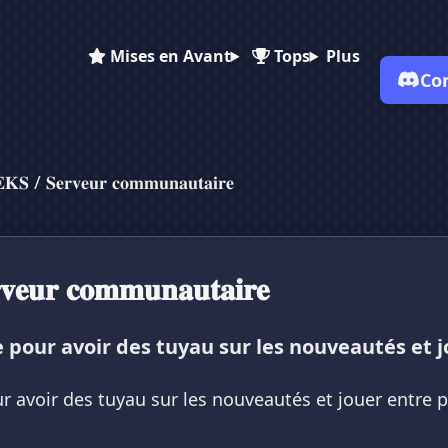
Mises en Avant
Tops
Plus
Co
✕
✕
✕
✕
Vote pour
𝐋𝐄𝐒 𝐆𝐄𝐄𝐊𝐒 / 𝐒𝐞𝐫𝐯𝐞...
𝐋𝐄𝐒 𝐆𝐄𝐄𝐊𝐒 / 𝐒𝐞𝐫𝐯𝐞...
𝐋𝐄𝐒 𝐆𝐄𝐄𝐊𝐒 / 𝐒𝐞𝐫...
𝐒 / 𝐒𝐞𝐫𝐯𝐞𝐮𝐫 𝐜𝐨𝐦𝐦𝐮𝐧𝐚𝐮𝐭𝐚𝐢𝐫𝐞
Es-tu sûr de vouloir supprimer ton avis de ce serveur ?
Supprimer
𝐞𝐮𝐫 𝐜𝐨𝐦𝐦𝐮𝐧𝐚𝐮𝐭𝐚𝐢𝐫𝐞
our avoir des tuyau sur les nouveautés et j
avoir des tuyau sur les nouveautés et jouer entre 