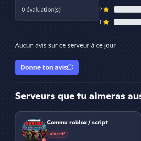
0 évaluation(s)
2
1
Aucun avis sur ce serveur à ce jour
Donne ton avis
Serveurs que tu aimeras au
Commu roblox / script
Commu roblox / script
Inactif