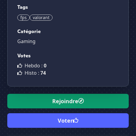
Tags
fps
valorant
Catégorie
Gaming
Votes
Hebdo :
0
Histo :
74
Rejoindre
Voter