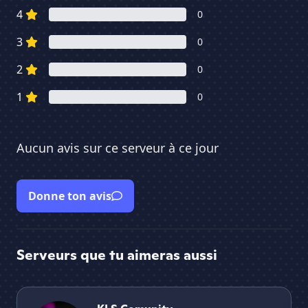
4
0
3
0
2
0
1
0
Aucun avis sur ce serveur à ce jour
Donne ton avis
Serveurs que tu aimeras aussi
・KLS Comunity・
LvL