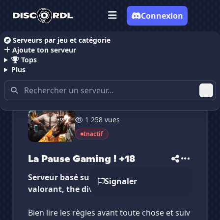
Connexion
Serveurs par jeu et catégorie
Ajoute ton serveur
Accueil
Serveurs Discord Gaming
Serveurs Discor
Tops
Plus
50 membres
1 258 vues
✕
✕
✕
✕
La Pause Gaming !...
La Pause Gaming...
Inactif
Vote pour
La Pause Gaming !...
Es-tu sûr de vouloir supprimer ton avis de ce
serveur ?
La Pause Gaming ! +18
Serveur basé sur les fps (rainbow six, css,
Supprimer
Signaler
valorant, the division, etc....).
Bien lire les règles avant toute chose et suiv