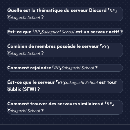
Quelle est la thématique du serveur Discord 「𝑅𝑃」
𝑆𝑎𝑘𝑎𝑔𝑢𝑐𝘩𝑖 𝑆𝑐𝘩𝑜𝑜𝑙 ?
Est-ce que 「𝑅𝑃」𝑆𝑎𝑘𝑎𝑔𝑢𝑐𝘩𝑖 𝑆𝑐𝘩𝑜𝑜𝑙 est un serveur actif ?
Combien de membres possède le serveur 「𝑅𝑃」
𝑆𝑎𝑘𝑎𝑔𝑢𝑐𝘩𝑖 𝑆𝑐𝘩𝑜𝑜𝑙 ?
Comment rejoindre 「𝑅𝑃」𝑆𝑎𝑘𝑎𝑔𝑢𝑐𝘩𝑖 𝑆𝑐𝘩𝑜𝑜𝑙 ?
Est-ce que le serveur 「𝑅𝑃」𝑆𝑎𝑘𝑎𝑔𝑢𝑐𝘩𝑖 𝑆𝑐𝘩𝑜𝑜𝑙 est tout
public (SFW) ?
Comment trouver des serveurs similaires à 「𝑅𝑃」
𝑆𝑎𝑘𝑎𝑔𝑢𝑐𝘩𝑖 𝑆𝑐𝘩𝑜𝑜𝑙 ?