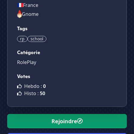
France
Gnome
Tags
rp
school
Catégorie
RolePlay
Votes
Hebdo :
0
Histo :
50
Rejoindre