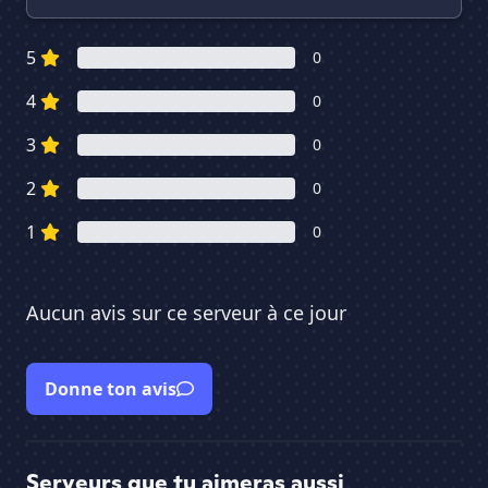
5
0
4
0
3
0
2
0
1
0
Aucun avis sur ce serveur à ce jour
Donne ton avis
Serveurs que tu aimeras aussi