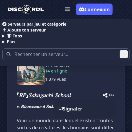
Connexion
Serveurs par jeu et catégorie
Ajoute ton serveur
Accueil
Serveurs Discord RolePlay
「𝑅𝑃」𝑆𝑎𝑘𝑎𝑔𝑢𝑐𝘩𝑖 𝑆
Tops
Plus
67 membres
14 en ligne
✕
✕
✕
✕
「𝑅𝑃」𝑆𝑎𝑘𝑎𝑔𝑢𝑐𝘩𝑖 𝑆...
「𝑅𝑃」𝑆𝑎𝑘𝑎𝑔𝑢𝑐𝘩𝑖...
1 379 vues
Vote pour
「𝑅𝑃」𝑆𝑎𝑘𝑎𝑔𝑢𝑐𝘩𝑖 𝑆...
Es-tu sûr de vouloir supprimer ton avis de ce
serveur ?
「𝑅𝑃」𝑆𝑎𝑘𝑎𝑔𝑢𝑐𝘩𝑖 𝑆𝑐𝘩𝑜𝑜𝑙
« 𝑩𝒊𝒆𝒏𝒗𝒆𝒏𝒖𝒆 𝒂̀ 𝑺𝒂𝒌𝒂𝒈𝒖𝒄𝒉𝒊 ! »
Supprimer
Signaler
Voici un monde dans lequel existent toutes
sortes de créatures. les humains sont différ