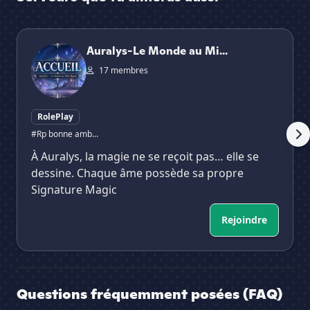
Auralys-Le Monde au Milles Magies
[Li
Auralys-Le Monde au Mi...
17 membres
RolePlay
#Rp bonne amb...
À Auralys, la magie ne se reçoit pas… elle se
dessine. Chaque âme possède sa propre
Signature Magic
Rejoindre
Questions fréquemment posées (FAQ)