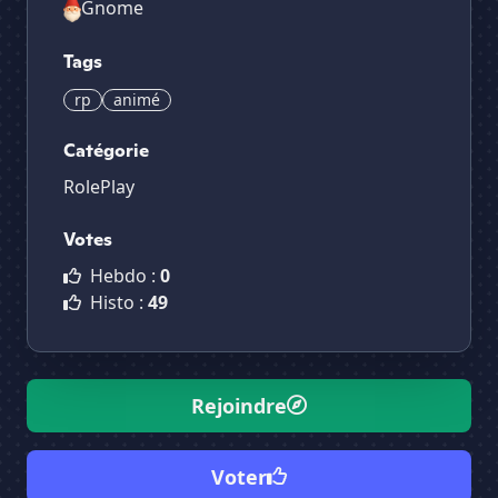
Gnome
Tags
rp
animé
Catégorie
RolePlay
Votes
Hebdo :
0
Histo :
49
Rejoindre
Voter