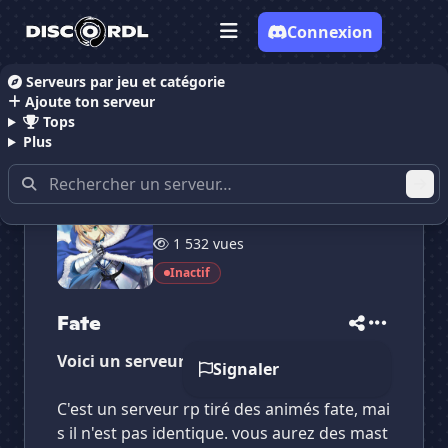
Connexion
Serveurs par jeu et catégorie
Ajoute ton serveur
Accueil
Serveurs Discord RolePlay
Fate
Tops
Plus
14 membres
✕
✕
✕
1 532 vues
✕
Fate
Fate
Vote pour
Fate
Inactif
Es-tu sûr de vouloir supprimer ton avis de ce
serveur ?
Fate
Supprimer
Voici un serveur rp tiré des animés fate
Signaler
C'est un serveur rp tiré des animés fate, mai
s il n'est pas identique. vous aurez des mast