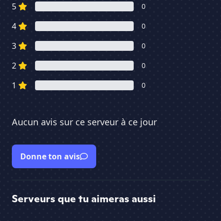
5
0
4
0
3
0
2
0
1
0
Aucun avis sur ce serveur à ce jour
Donne ton avis
Serveurs que tu aimeras aussi