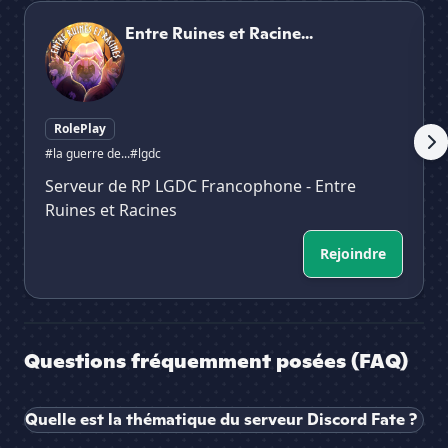
Entre Ruines et Racines - RP LGDC
Th
Entre Ruines et Racine...
RolePlay
#la guerre de...
#lgdc
Serveur de RP LGDC Francophone - Entre
Ruines et Racines
Rejoindre
Questions fréquemment posées (FAQ)
Quelle est la thématique du serveur Discord Fate ?