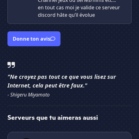
Channel jeux ou séries/films etc...
en tout cas moi je valide ce serveur
discord hâte qu’il évolue
Donne ton avis
"Ne croyez pas tout ce que vous lisez sur
Internet, cela peut être faux."
- Shigeru Miyamoto
Serveurs que tu aimeras aussi
ALL ACCESS - COMMUNITY
Ixe