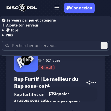
Connexion
Serveurs par jeu et catégorie
Ajoute ton serveur
Accueil
Serveurs Discord Musique
Rap Furtif | Le
Tops
Plus
86 membres
1 621 vues
✕
✕
✕
Inactif
✕
Rap Furtif | Le m...
Rap Furtif | Le...
Vote pour
Rap Furtif | Le m...
Rap Furtif | Le meilleur du
Es-tu sûr de vouloir supprimer ton avis de ce
serveur ?
Rap sous-coté
Signaler
Rap furtif et un serveurs basé sur les
Supprimer
artistes sous-coté mais pas que...